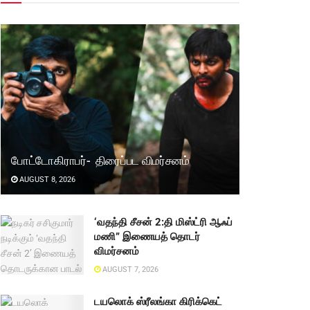
போட்டோகிராபர்- ‌ திரைப்பட விமர்சனம்
AUGUST 8, 2026
‘வதந்தி சீசன் 2:தி மிஸ்ட்ரி ஆஃப்
மணி” இணையத் தொடர்
விமர்சனம்
AUGUST 7, 2026
டயலொக் ஸ்ரீலங்கா கிரிக்கெட்