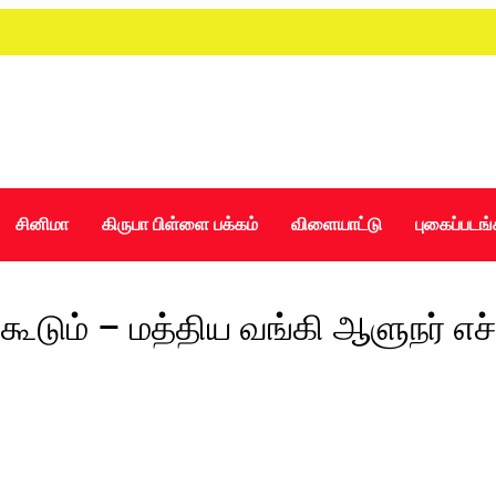
சினிமா
கிருபா பிள்ளை பக்கம்
விளையாட்டு
புகைப்படங்
ூடும் – மத்திய வங்கி ஆளுநர் எச