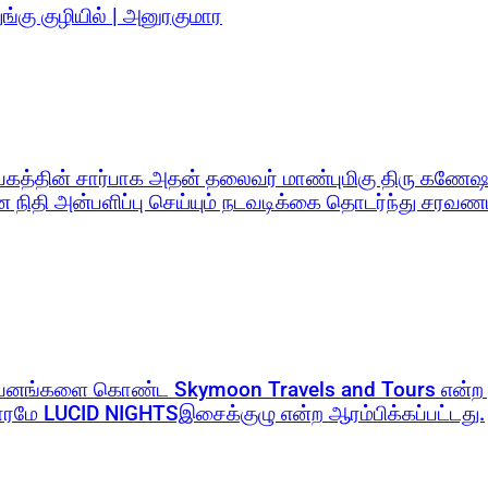
ுங்கு குழியில் | அனுரகுமார
தின் சார்பாக அதன் தலைவர் மாண்புமிகு திரு கணேஷன்
 நிதி அன்பளிப்பு செய்யும் நடவடிக்கை தொடர்ந்து சர
றுவனங்களை கொண்ட Skymoon Travels and Tours என்ற ந
மே LUCID NIGHTSஇசைக்குழு என்ற ஆரம்பிக்கப்பட்டது.