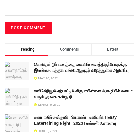
Trending
Comments
Latest
வெளிநாட்டுப் பணத்தை கையில் வைத்திருப்போருக்கு
இலங்கை மத்திய வங்கி ஆளுநர் விடுத்துள்ள அறிவிப்பு
MAY 20, 2022
ஈஸி24நியூஸ் ஏற்பாட்டில் கிருபா பிள்ளை அழைப்பில் கனடா
வரும் நடிகை கஸ்தூரி
MARCH 8, 2023
கனடாவில் கஸ்தூரி | பிரமாண்ட வரவேற்பு | Easy
Entertaining Night -2023 | மக்கள் பேராதரவு
JUNE 6, 2023