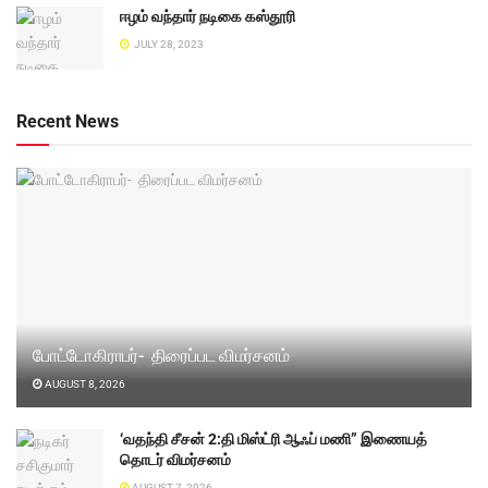
ஈழம் வந்தார் நடிகை கஸ்தூரி
JULY 28, 2023
Recent News
போட்டோகிராபர்- ‌ திரைப்பட விமர்சனம்
AUGUST 8, 2026
‘வதந்தி சீசன் 2:தி மிஸ்ட்ரி ஆஃப் மணி” இணையத்
தொடர் விமர்சனம்
AUGUST 7, 2026