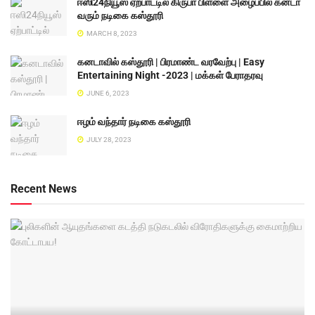
ஈஸி24நியூஸ் ஏற்பாட்டில் கிருபா பிள்ளை அழைப்பில் கனடா
வரும் நடிகை கஸ்தூரி
MARCH 8, 2023
கனடாவில் கஸ்தூரி | பிரமாண்ட வரவேற்பு | Easy
Entertaining Night -2023 | மக்கள் பேராதரவு
JUNE 6, 2023
ஈழம் வந்தார் நடிகை கஸ்தூரி
JULY 28, 2023
Recent News