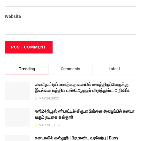
Website
Trending
Comments
Latest
வெளிநாட்டுப் பணத்தை கையில் வைத்திருப்போருக்கு
இலங்கை மத்திய வங்கி ஆளுநர் விடுத்துள்ள அறிவிப்பு
MAY 20, 2022
ஈஸி24நியூஸ் ஏற்பாட்டில் கிருபா பிள்ளை அழைப்பில் கனடா
வரும் நடிகை கஸ்தூரி
MARCH 8, 2023
கனடாவில் கஸ்தூரி | பிரமாண்ட வரவேற்பு | Easy