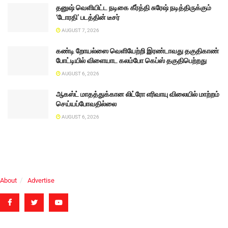
தனுஷ் வெளியிட்ட நடிகை கீர்த்தி சுரேஷ் நடித்திருக்கும்
‘டோரதி’ படத்தின் டீசர்
AUGUST 7, 2026
கண்டி றோயல்ஸை வெளியேற்றி இரண்டாவது தகுதிகாண்
போட்டியில் விளையாட கலம்போ கெப்ஸ் தகுதிபெற்றது
AUGUST 6, 2026
ஆகஸ்ட் மாதத்துக்கான லிட்ரோ எரிவாயு விலையில் மாற்றம்
செய்யப்போவதில்லை
AUGUST 6, 2026
About
Advertise