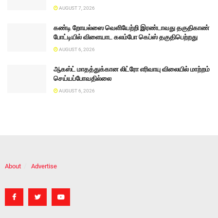
AUGUST 7, 2026
கண்டி றோயல்ஸை வெளியேற்றி இரண்டாவது தகுதிகாண்
போட்டியில் விளையாட கலம்போ கெப்ஸ் தகுதிபெற்றது
AUGUST 6, 2026
ஆகஸ்ட் மாதத்துக்கான லிட்ரோ எரிவாயு விலையில் மாற்றம்
செய்யப்போவதில்லை
AUGUST 6, 2026
About
Advertise