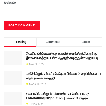
Website
Trending
Comments
Latest
வெளிநாட்டுப் பணத்தை கையில் வைத்திருப்போருக்கு
இலங்கை மத்திய வங்கி ஆளுநர் விடுத்துள்ள அறிவிப்பு
MAY 20, 2022
ஈஸி24நியூஸ் ஏற்பாட்டில் கிருபா பிள்ளை அழைப்பில் கனடா
வரும் நடிகை கஸ்தூரி
MARCH 8, 2023
கனடாவில் கஸ்தூரி | பிரமாண்ட வரவேற்பு | Easy
Entertaining Night -2023 | மக்கள் பேராதரவு
JUNE 6, 2023