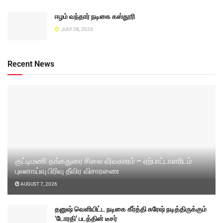
ஈழம் வந்தார் நடிகை கஸ்தூரி
JULY 28, 2023
Recent News
குட்டிமணி தங்கதுரை சிலை விவகாரம் – ஏற்பாட்டாளரிடம்
புலனாய்வு பிரிவு தீவிர விசாரணை
AUGUST 7, 2026
தனுஷ் வெளியிட்ட நடிகை கீர்த்தி சுரேஷ் நடித்திருக்கும்
‘டோரதி’ படத்தின் டீசர்