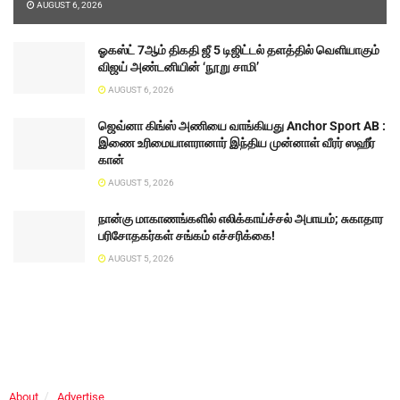
AUGUST 6, 2026
ஓகஸ்ட் 7ஆம் திகதி ஜீ 5 டிஜிட்டல் தளத்தில் வெளியாகும்
விஜய் அண்டனியின் ‘நூறு சாமி’
AUGUST 6, 2026
ஜெவ்னா கிங்ஸ் அணியை வாங்கியது Anchor Sport AB :
இணை உரிமையாளரானார் இந்திய முன்னாள் வீரர் ஸஹீர்
கான்
AUGUST 5, 2026
நான்கு மாகாணங்களில் எலிக்காய்ச்சல் அபாயம்; சுகாதார
பரிசோதகர்கள் சங்கம் எச்சரிக்கை!
AUGUST 5, 2026
About
Advertise