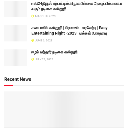
ஈஸி24நியூஸ் ஏற்பாட்டில் கிருபா பிள்ளை அழைப்பில் கனடா
வரும் நடிகை கஸ்தூரி
MARCH 8, 2023
கனடாவில் கஸ்தூரி | பிரமாண்ட வரவேற்பு | Easy
Entertaining Night -2023 | மக்கள் பேராதரவு
JUNE 6, 2023
ஈழம் வந்தார் நடிகை கஸ்தூரி
JULY 28, 2023
Recent News