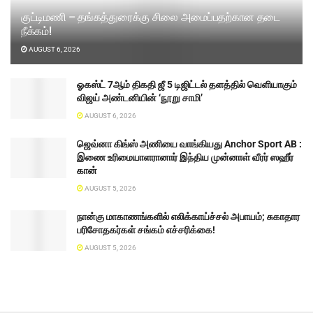
குட்டிமணி – தங்கத்துரைக்கு சிலை அமைப்பதற்கான தடை
நீக்கம்!
AUGUST 6, 2026
ஓகஸ்ட் 7ஆம் திகதி ஜீ 5 டிஜிட்டல் தளத்தில் வெளியாகும்
விஜய் அண்டனியின் ‘நூறு சாமி’
AUGUST 6, 2026
ஜெவ்னா கிங்ஸ் அணியை வாங்கியது Anchor Sport AB :
இணை உரிமையாளரானார் இந்திய முன்னாள் வீரர் ஸஹீர்
கான்
AUGUST 5, 2026
நான்கு மாகாணங்களில் எலிக்காய்ச்சல் அபாயம்; சுகாதார
பரிசோதகர்கள் சங்கம் எச்சரிக்கை!
AUGUST 5, 2026