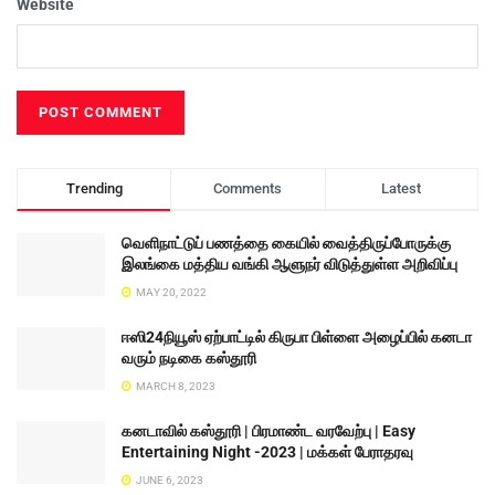
Website
Trending
Comments
Latest
வெளிநாட்டுப் பணத்தை கையில் வைத்திருப்போருக்கு
இலங்கை மத்திய வங்கி ஆளுநர் விடுத்துள்ள அறிவிப்பு
MAY 20, 2022
ஈஸி24நியூஸ் ஏற்பாட்டில் கிருபா பிள்ளை அழைப்பில் கனடா
வரும் நடிகை கஸ்தூரி
MARCH 8, 2023
கனடாவில் கஸ்தூரி | பிரமாண்ட வரவேற்பு | Easy
Entertaining Night -2023 | மக்கள் பேராதரவு
JUNE 6, 2023