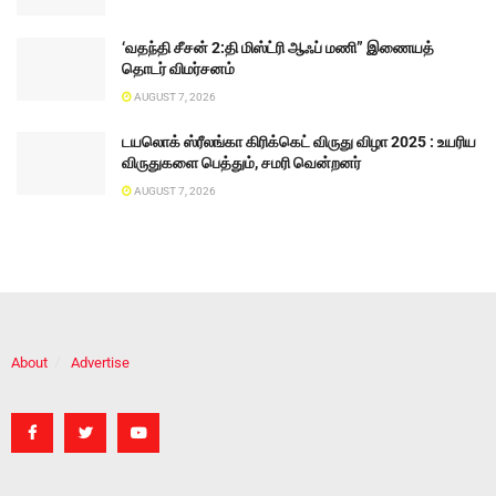
‘வதந்தி சீசன் 2:தி மிஸ்ட்ரி ஆஃப் மணி” இணையத்
தொடர் விமர்சனம்
AUGUST 7, 2026
டயலொக் ஸ்ரீலங்கா கிரிக்கெட் விருது விழா 2025 : உயரிய
விருதுகளை பெத்தும், சமரி வென்றனர்
AUGUST 7, 2026
About
Advertise