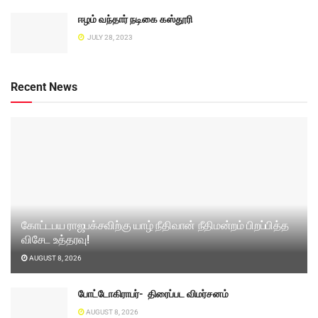
ஈழம் வந்தார் நடிகை கஸ்தூரி
JULY 28, 2023
Recent News
கோட்டபய ராஜபக்சவிற்கு யாழ் நீதிவான் நீதிமன்றம் பிறப்பித்த
விசேட உத்தரவு!
AUGUST 8, 2026
போட்டோகிராபர்- ‌ திரைப்பட விமர்சனம்
AUGUST 8, 2026