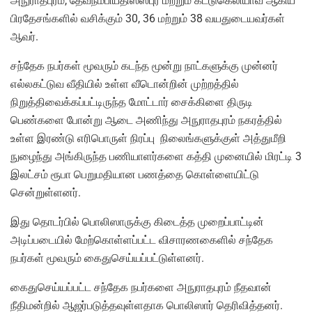
அநுராதபுரம், தேவநம்பியதிஸ்ஸபுர மற்றும் கட்டுகெலியாவ ஆகிய
பிரதேசங்களில் வசிக்கும் 30, 36 மற்றும் 38 வயதுடையவர்கள்
ஆவர்.
சந்தேக நபர்கள் மூவரும் கடந்த மூன்று நாட்களுக்கு முன்னர்
எல்லகட்டுவ வீதியில் உள்ள வீடொன்றின் முற்றத்தில்
நிறுத்திவைக்கப்பட்டிருந்த மோட்டார் சைக்கிளை திருடி
பெண்களை போன்று ஆடை அணிந்து அநுராதபுரம் நகரத்தில்
உள்ள இரண்டு எரிபொருள் நிரப்பு நிலைங்களுக்குள் அத்துமீறி
நுழைந்து அங்கிருந்த பணியாளர்களை கத்தி முனையில் மிரட்டி 3
இலட்சம் ரூபா பெறுமதியான பணத்தை கொள்ளையிட்டு
சென்றுள்ளனர்.
இது தொடர்பில் பொலிஸாருக்கு கிடைத்த முறைப்பாட்டின்
அடிப்படையில் மேற்கொள்ளப்பட்ட விசாரணகைளில் சந்தேக
நபர்கள் மூவரும் கைதுசெய்யப்பட்டுள்ளனர்.
கைதுசெய்யப்பட்ட சந்தேக நபர்களை அநுராதபுரம் நீதவான்
நீதிமன்றில் ஆஜர்படுத்தவுள்ளதாக பொலிஸார் தெரிவித்தனர்.