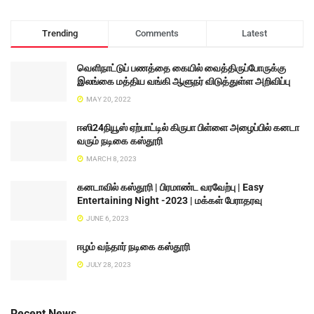
Trending
Comments
Latest
வெளிநாட்டுப் பணத்தை கையில் வைத்திருப்போருக்கு
இலங்கை மத்திய வங்கி ஆளுநர் விடுத்துள்ள அறிவிப்பு
MAY 20, 2022
ஈஸி24நியூஸ் ஏற்பாட்டில் கிருபா பிள்ளை அழைப்பில் கனடா
வரும் நடிகை கஸ்தூரி
MARCH 8, 2023
கனடாவில் கஸ்தூரி | பிரமாண்ட வரவேற்பு | Easy
Entertaining Night -2023 | மக்கள் பேராதரவு
JUNE 6, 2023
ஈழம் வந்தார் நடிகை கஸ்தூரி
JULY 28, 2023
Recent News