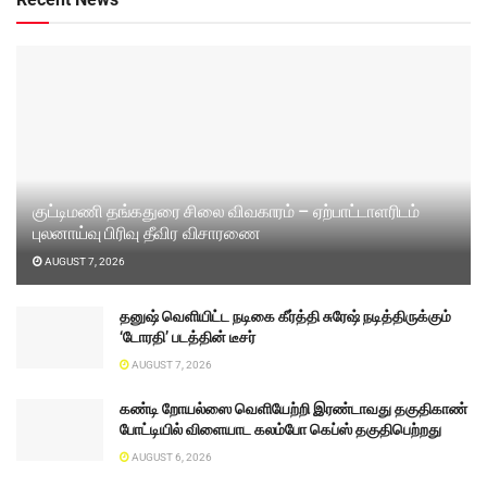
குட்டிமணி தங்கதுரை சிலை விவகாரம் – ஏற்பாட்டாளரிடம்
புலனாய்வு பிரிவு தீவிர விசாரணை
AUGUST 7, 2026
தனுஷ் வெளியிட்ட நடிகை கீர்த்தி சுரேஷ் நடித்திருக்கும்
‘டோரதி’ படத்தின் டீசர்
AUGUST 7, 2026
கண்டி றோயல்ஸை வெளியேற்றி இரண்டாவது தகுதிகாண்
போட்டியில் விளையாட கலம்போ கெப்ஸ் தகுதிபெற்றது
AUGUST 6, 2026