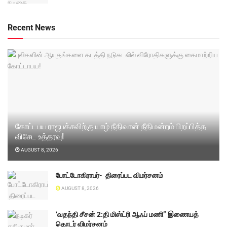
Recent News
கோட்டபய ராஜபக்சவிற்கு யாழ் நீதிவான் நீதிமன்றம் பிறப்பித்த
விசேட உத்தரவு!
AUGUST 8, 2026
போட்டோகிராபர்- ‌ திரைப்பட விமர்சனம்
AUGUST 8, 2026
‘வதந்தி சீசன் 2:தி மிஸ்ட்ரி ஆஃப் மணி” இணையத்
தொடர் விமர்சனம்