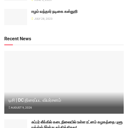
ஈழம் வந்தார் நடிகை கஸ்தூரி
JULY 28, 2023
Recent News
டிசி | DC திரைப்பட விமர்சனம்
AUGUST 9, 2026
சுப்பர் லீக்கில் கடைநிலையில் உள்ள ரட்னம் கழகத்தை புளூ
ஈக்ள்ஸ் இன்று சந்திக்கிறது!