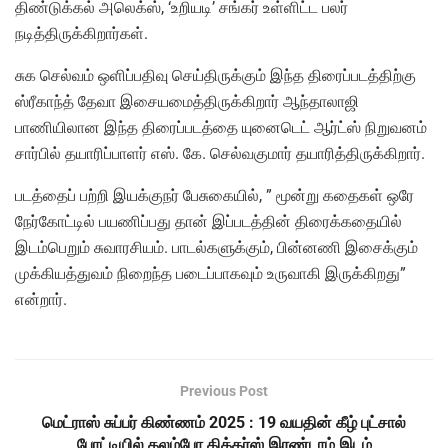
திண்டுக்கல் அலெக்ஸ், ‘உறியடி’ சங்கர் உள்ளிட்ட பலர்
நடித்திருக்கிறார்கள்.
சுக செல்வம் ஒளிப்பதிவு செய்திருக்கும் இந்த திரைப்படத்திற்கு
ஸ்ரீகாந்த் தேவா இசையமைத்திருக்கிறார் ஆந்தாலாஜி
பாணியிலான இந்த திரைப்படத்தை யுனைடெட் ஆர்ட்ஸ் நிறுவனம்
சார்பில் தயாரிப்பாளர் எஸ். கே. செல்வகுமார் தயாரித்திருக்கிறார்.
படத்தைப் பற்றி இயக்குநர் பேசுகையில், ” மூன்று கதைகள் ஒரே
நேர்கோட்டில் பயணிப்பது தான் இப்படத்தின் திரைக்கதையில்
இடம்பெறும் சுவாரசியம். பாடல்களுக்கும், பின்னணி இசைக்கும்
முக்கியத்துவம் நிறைந்த படைப்பாகவும் உருவாகி இருக்கிறது”
என்றார்.
Previous Post
மெட்ராஸ் சுப்பர் கிண்ணம் 2025 : 19 வயதின் கீழ் புட்சால்
போட்டியில் கலம்போ கிக்கர்ஸ் இரண்டாம் இடம்