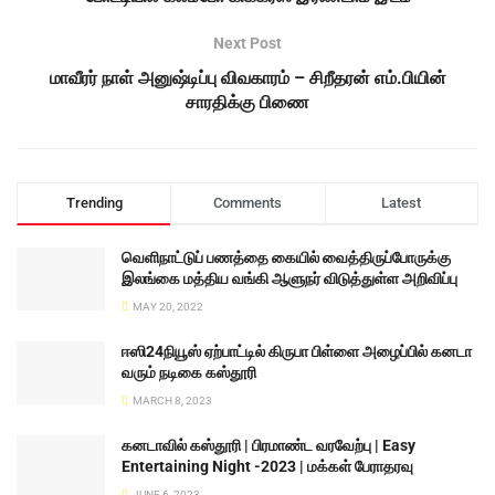
Next Post
மாவீரர் நாள் அனுஷ்டிப்பு விவகாரம் – சிறீதரன் எம்.பியின்
சாரதிக்கு பிணை
Trending
Comments
Latest
வெளிநாட்டுப் பணத்தை கையில் வைத்திருப்போருக்கு
இலங்கை மத்திய வங்கி ஆளுநர் விடுத்துள்ள அறிவிப்பு
MAY 20, 2022
ஈஸி24நியூஸ் ஏற்பாட்டில் கிருபா பிள்ளை அழைப்பில் கனடா
வரும் நடிகை கஸ்தூரி
MARCH 8, 2023
கனடாவில் கஸ்தூரி | பிரமாண்ட வரவேற்பு | Easy
Entertaining Night -2023 | மக்கள் பேராதரவு
JUNE 6, 2023