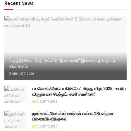
Recent News
‘வதந்தி சீசன் 2:தி மிஸ்ட்ரி ஆஃப் மணி” இணையத் தொடர்
விமர்சனம்
AUGUST 7, 2026
டயலொக் ஸ்ரீலங்கா கிரிக்கெட் விருது விழா 2025 : உயரிய
விருதுகளை பெத்தும், சமரி வென்றனர்
AUGUST 7, 2026
முன்னாள் அமைச்சர் லக்ஷ்மன் யாப்பா அபேவர்தன
பிணையில் விடுதலை!
AUGUST 7, 2026