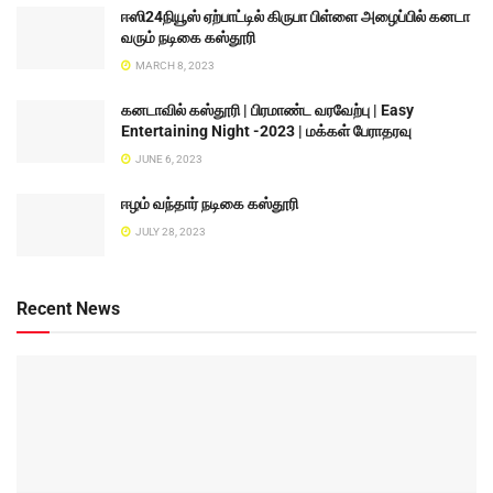
ஈஸி24நியூஸ் ஏற்பாட்டில் கிருபா பிள்ளை அழைப்பில் கனடா
வரும் நடிகை கஸ்தூரி
MARCH 8, 2023
கனடாவில் கஸ்தூரி | பிரமாண்ட வரவேற்பு | Easy
Entertaining Night -2023 | மக்கள் பேராதரவு
JUNE 6, 2023
ஈழம் வந்தார் நடிகை கஸ்தூரி
JULY 28, 2023
Recent News