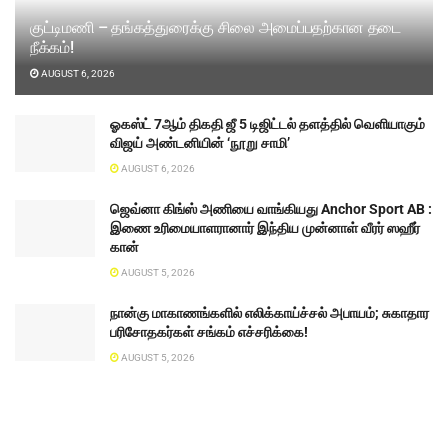
குட்டிமணி – தங்கத்துரைக்கு சிலை அமைப்பதற்கான தடை
நீக்கம்!
AUGUST 6, 2026
ஓகஸ்ட் 7ஆம் திகதி ஜீ 5 டிஜிட்டல் தளத்தில் வெளியாகும்
விஜய் அண்டனியின் ‘நூறு சாமி’
AUGUST 6, 2026
ஜெவ்னா கிங்ஸ் அணியை வாங்கியது Anchor Sport AB :
இணை உரிமையாளரானார் இந்திய முன்னாள் வீரர் ஸஹீர்
கான்
AUGUST 5, 2026
நான்கு மாகாணங்களில் எலிக்காய்ச்சல் அபாயம்; சுகாதார
பரிசோதகர்கள் சங்கம் எச்சரிக்கை!
AUGUST 5, 2026