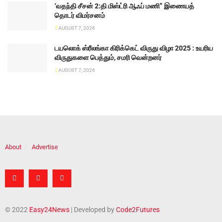
‘வதந்தி சீசன் 2:தி மிஸ்ட்ரி ஆஃப் மணி” இணையத்
தொடர் விமர்சனம்
AUGUST 7, 2026
டயலொக் ஸ்ரீலங்கா கிரிக்கெட் விருது விழா 2025 : உயரிய
விருதுகளை பெத்தும், சமரி வென்றனர்
AUGUST 7, 2026
About
Advertise
© 2022
Easy24News
| Developed by
Code2Futures