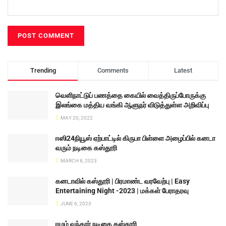
Trending
Comments
Latest
வெளிநாட்டுப் பணத்தை கையில் வைத்திருப்போருக்கு
இலங்கை மத்திய வங்கி ஆளுநர் விடுத்துள்ள அறிவிப்பு
MAY 20, 2022
ஈஸி24நியூஸ் ஏற்பாட்டில் கிருபா பிள்ளை அழைப்பில் கனடா
வரும் நடிகை கஸ்தூரி
MARCH 8, 2023
கனடாவில் கஸ்தூரி | பிரமாண்ட வரவேற்பு | Easy
Entertaining Night -2023 | மக்கள் பேராதரவு
JUNE 6, 2023
ஈழம் வந்தார் நடிகை கஸ்தூரி