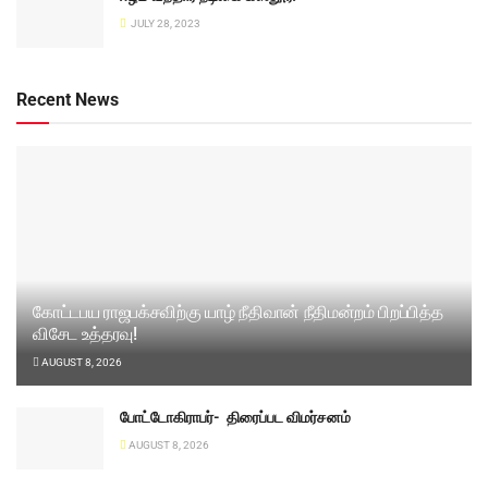
JULY 28, 2023
Recent News
கோட்டபய ராஜபக்சவிற்கு யாழ் நீதிவான் நீதிமன்றம் பிறப்பித்த
விசேட உத்தரவு!
AUGUST 8, 2026
போட்டோகிராபர்- ‌ திரைப்பட விமர்சனம்
AUGUST 8, 2026