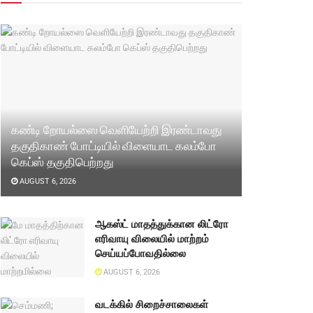
கண்டி றோயல்ஸை வெளியேற்றி இரண்டாவது
தகுதிகாண் போட்டியில் விளையாட கலம்போ
கெப்ஸ் தகுதிபெற்றது
AUGUST 6, 2026
ஆகஸ்ட் மாதத்துக்கான லிட்ரோ
எரிவாயு விலையில் மாற்றம்
செய்யப்போவதில்லை
AUGUST 6, 2026
வடக்கில் சிறைச்சாலைகள்