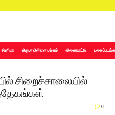
சினிமா
கிருபா பிள்ளை பக்கம்
விளையாட்டு
புகைப்படங்க
யில் சிறைச்சாலையில்
ந்தேகங்கள்
0