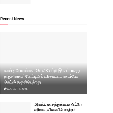
Recent News
கண்டி றோயல்ஸை வெளியேற்றி இரண்டாவது
தகுதிகாண் போட்டியில் விளையாட கலம்போ
கெப்ஸ் தகுதிபெற்றது
AUGUST 6, 2026
ஆகஸ்ட் மாதத்துக்கான லிட்ரோ
எரிவாயு விலையில் மாற்றம்