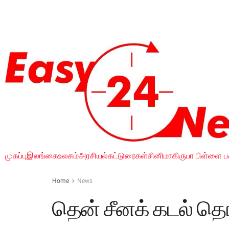
முகப்பு
இலங்கை
உலகம்
அரசியல்
கட்டுரைகள்
சினிமா
கிருபா பிள்ளை ப
Home
News
தென் சீனக் கடல் தொடர்