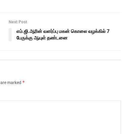
Next Post
எம்.ஜி.ஆரின் வளர்ப்பு மகன் கொலை வழக்கில் 7
பேருக்கு ஆயுள் தண்டனை
*
s are marked