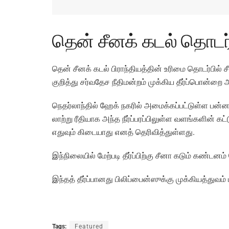
தென் சீனக் கடல் தொடர்பில
தென் சீனக் கடல் பிராந்­தி­யத்தின் உரிமை தொடர்பில் சீ
குறித்து சர்­வ­தேச நீதி­மன்றம் முக்­கிய தீர்ப்­பொன்றை 
நெதர்­லாந்தில் ஹேக் நகரில் அமைக்­கப்­பட்­டுள்ள பன்­ன
லாற்று ரீதி­யாக அந்த நீர்ப்­ப­ரப்­பி­லுள்ள வளங்­களின் கட
எதுவும் கிடை­யாது எனத் தெரி­வித்துள்ளது.
இந்­நி­லையில் மேற்­படி தீர்ப்­பிற்கு சீனா கடும் கண்­டனம்
இந்தத் தீர்ப்­பா­னது பிலிப்­பைன்­ஸுக்கு முக்கியத்துவ
Tags:
Featured