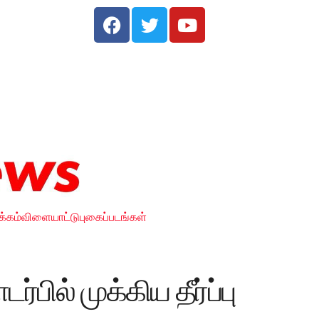
க்கம்
விளையாட்டு
புகைப்படங்கள்
பில் முக்­கிய தீர்ப்பு