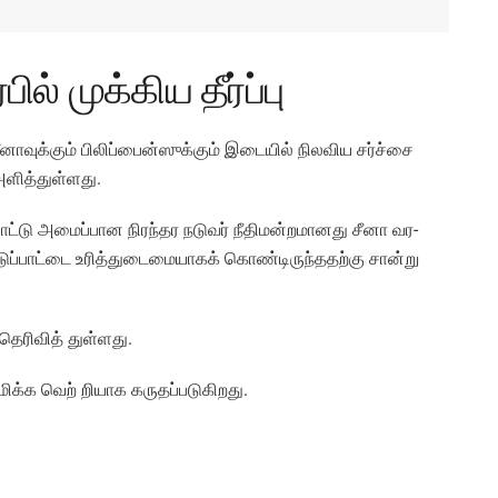
் முக்­கிய தீர்ப்பு
னா­வுக்கும் பிலிப்­பைன்­ஸுக்கும் இடையில் நில­விய சர்ச்சை
அளித்­துள்­ளது.
ாட்டு அமைப்­பான நிரந்­தர நடுவர் நீதி­மன்­ற­மா­னது சீனா வர­
்­டுப்­பாட்டை உரித்­து­டை­மை­யாகக் கொண்­டி­ருந்­த­தற்கு சான்று
 தெரி­வித்­ துள்ளது.
ம் மிக்க வெற் றியாக கருதப்படுகிறது.