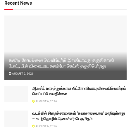
Recent News
கண்டி றோயல்ஸை வெளியேற்றி இரண்டாவது தகுதிகாண்
போட்டியில் விளையாட கலம்போ கெப்ஸ் தகுதிபெற்றது
AUGUST 6, 2026
ஆகஸ்ட் மாதத்துக்கான லிட்ரோ எரிவாயு விலையில் மாற்றம்
செய்யப்போவதில்லை
AUGUST 6, 2026
வடக்கில் சிறைச்சாலைகள் ‘கலாசாலையாக’ மாறியுள்ளது
– கடற்தொழில் அமைச்சர் பெருமிதம்
AUGUST 6, 2026