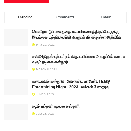
Trending
Comments
Latest
வெளிநாட்டுப் பணத்தை கையில் வைத்திருப்போருக்கு
இலங்கை மத்திய வங்கி ஆளுநர் விடுத்துள்ள அறிவிப்பு
MAY 20, 2022
ஈஸி24நியூஸ் ஏற்பாட்டில் கிருபா பிள்ளை அழைப்பில் கனடா
வரும் நடிகை கஸ்தூரி
MARCH 8, 2023
கனடாவில் கஸ்தூரி | பிரமாண்ட வரவேற்பு | Easy
Entertaining Night -2023 | மக்கள் பேராதரவு
JUNE 6, 2023
ஈழம் வந்தார் நடிகை கஸ்தூரி
JULY 28, 2023