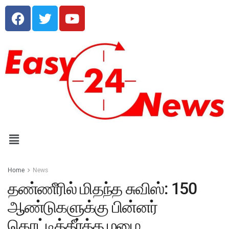
Home
News
தண்ணீரில் மிதந்த சுவிஸ்: 150
ஆண்டுகளுக்கு பின்னர்
கொட்டித்தீர்த்த மழை