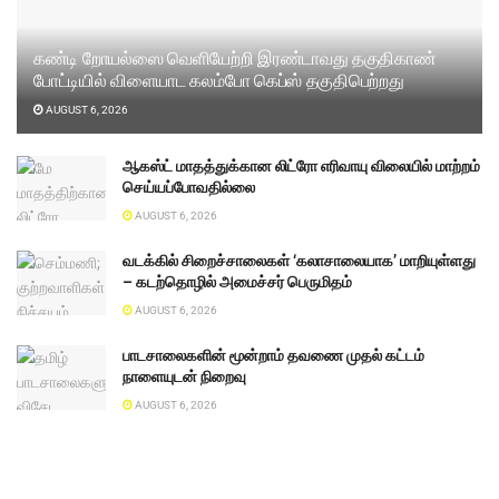
கண்டி றோயல்ஸை வெளியேற்றி இரண்டாவது தகுதிகாண்
போட்டியில் விளையாட கலம்போ கெப்ஸ் தகுதிபெற்றது
AUGUST 6, 2026
ஆகஸ்ட் மாதத்துக்கான லிட்ரோ எரிவாயு விலையில் மாற்றம்
செய்யப்போவதில்லை
AUGUST 6, 2026
வடக்கில் சிறைச்சாலைகள் ‘கலாசாலையாக’ மாறியுள்ளது
– கடற்தொழில் அமைச்சர் பெருமிதம்
AUGUST 6, 2026
பாடசாலைகளின் மூன்றாம் தவணை முதல் கட்டம்
நாளையுடன் நிறைவு
AUGUST 6, 2026