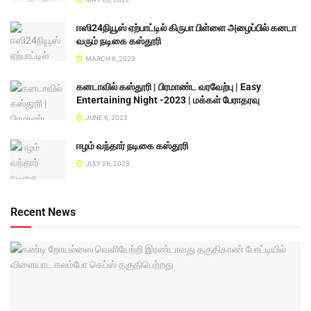
ஈஸி24நியூஸ் ஏற்பாட்டில் கிருபா பிள்ளை அழைப்பில் கனடா
வரும் நடிகை கஸ்தூரி
MARCH 8, 2023
கனடாவில் கஸ்தூரி | பிரமாண்ட வரவேற்பு | Easy
Entertaining Night -2023 | மக்கள் பேராதரவு
JUNE 6, 2023
ஈழம் வந்தார் நடிகை கஸ்தூரி
JULY 28, 2023
Recent News