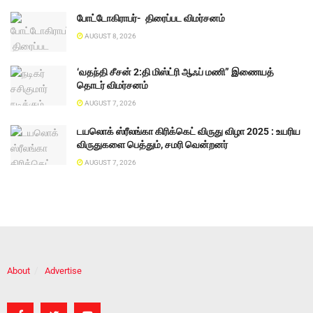
போட்டோகிராபர்- ‌ திரைப்பட விமர்சனம்
AUGUST 8, 2026
‘வதந்தி சீசன் 2:தி மிஸ்ட்ரி ஆஃப் மணி” இணையத்
தொடர் விமர்சனம்
AUGUST 7, 2026
டயலொக் ஸ்ரீலங்கா கிரிக்கெட் விருது விழா 2025 : உயரிய
விருதுகளை பெத்தும், சமரி வென்றனர்
AUGUST 7, 2026
About
Advertise