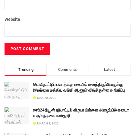
Website
Trending
Comments
Latest
வெளிநாட்டுப் பணத்தை கையில் வைத்திருப்போருக்கு
இலங்கை மத்திய வங்கி ஆளுநர் விடுத்துள்ள அறிவிப்பு
MAY 20, 2022
ஈஸி24நியூஸ் ஏற்பாட்டில் கிருபா பிள்ளை அழைப்பில் கனடா
வரும் நடிகை கஸ்தூரி
MARCH 8, 2023