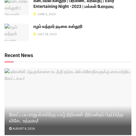
கனடாவில் கஸ்தூரி | பிரமாண்ட வரவேற்பு | Easy
Entertaining Night -2023 | மக்கள் பேராதரவு
JUNE 6, 2023
ஈழம் வந்தார் நடிகை கஸ்தூரி
JULY 28, 2023
Recent News
கோட்டபய ராஜபக்சவிற்கு யாழ் நீதிவான் நீதிமன்றம் பிறப்பித்த
விசேட உத்தரவு!
AUGUST 8, 2026