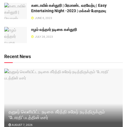
கனடாவில் கஸ்தூரி | பிரமாண்ட வரவேற்பு | Easy
Entertaining Night -2023 | மக்கள் பேராதரவு
JUNE 6, 2023
ஈழம் வந்தார் நடிகை கஸ்தூரி
JULY 28, 2023
Recent News
தனுஷ் வெளியிட்ட நடிகை கீர்த்தி சுரேஷ் நடித்திருக்கும்
‘டோரதி’ படத்தின் டீசர்
AUGUST 7, 2026