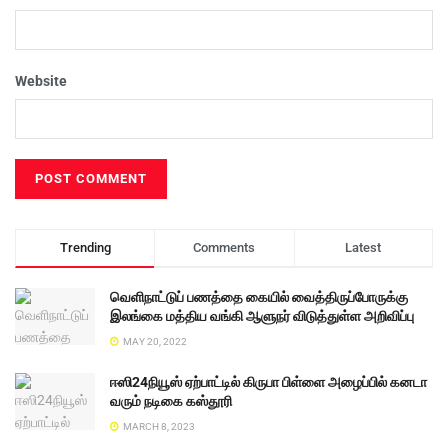
Website
Trending
Comments
Latest
வெளிநாட்டுப் பணத்தை கையில் வைத்திருப்போருக்கு
இலங்கை மத்திய வங்கி ஆளுநர் விடுத்துள்ள அறிவிப்பு
MAY 20, 2022
ஈஸி24நியூஸ் ஏற்பாட்டில் கிருபா பிள்ளை அழைப்பில் கனடா
வரும் நடிகை கஸ்தூரி
MARCH 8, 2023