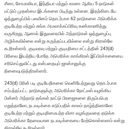
சீனா, சோமாலியா, இந்தியா மற்றும் கானா ஆகிய 5 நாடுகள்
மட்டும் முதன்மை இடங்களை பிடித்து உள்ளன. இதற்கிடையே
ஒத்துழைப்பில் பலவீனம் தொடர்பாக 62 நாடுகளை அமெரிக்க
குடியேற்ற மற்றும் சுங்க அமலாக்கப்பிரிவு கண்காணித்து
வருகிறது, ஆனால் இதுவரையில் அந்நாடுகள் ஒத்துழைப்பு
அழிக்கவில்லை என்று கருத்தப்படவில்லை என்று கிராஸ்லே
கூறிஉள்ளார். குடிவரவு மற்றும் குடியுரிமை சட்டத்தின் 243(d)
பிரிவை இயற்றிய போதே அமெரிக்க காங்கிரஸ் இப்பிரச்சனையை
சரிசெய்துவிட்டது என்பதையும் ஜான்சனுக்கு
நினைவுபடுத்திஉள்ளார்.
243(d) பிரின் படி குடியேறிகளை வெளியேற்றுவது தொடர்பாக
சம்பந்தப்பட்ட நாடுகளுக்கு அமெரிக்கா நோட்டீஸ் வழங்கிய
பின்னர் அந்நாடு தங்கள் நாட்டு பிரஜைகளை திரும்பபெற
மறுத்தாலோ, நடவடிக்கை எடுப்பதில் காலம் தாழ்த்தினாலோ
குடியேற்ற மற்றும் குடியுரிமையற்ற விசா வழங்குவதை தடுக்க
அமெரிக்கா தேவையான நடவடிக்கையை மேற்கொள்ளலாம் என்று
கிராஸ்லே கூறிஉள்ளார்.