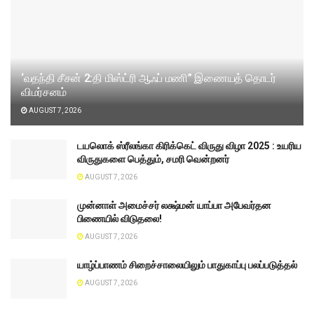
‘வதந்தி சீசன் 2:தி மிஸ்ட்ரி ஆஃப் மணி” இணையத் தொடர்
விமர்சனம்
AUGUST 7, 2026
டயலொக் ஸ்ரீலங்கா கிரிக்கெட் விருது விழா 2025 : உயரிய
விருதுகளை பெத்தும், சமரி வென்றனர்
AUGUST 7, 2026
முன்னாள் அமைச்சர் லக்ஷ்மன் யாப்பா அபேவர்தன
பிணையில் விடுதலை!
AUGUST 7, 2026
யாழ்ப்பாணம் சிறைச்சாலையிலும் பாதுகாப்பு பலப்படுத்தல்
AUGUST 7, 2026