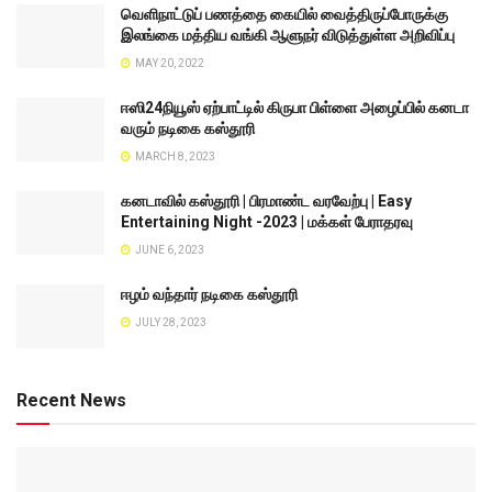
வெளிநாட்டுப் பணத்தை கையில் வைத்திருப்போருக்கு
இலங்கை மத்திய வங்கி ஆளுநர் விடுத்துள்ள அறிவிப்பு
MAY 20, 2022
ஈஸி24நியூஸ் ஏற்பாட்டில் கிருபா பிள்ளை அழைப்பில் கனடா
வரும் நடிகை கஸ்தூரி
MARCH 8, 2023
கனடாவில் கஸ்தூரி | பிரமாண்ட வரவேற்பு | Easy
Entertaining Night -2023 | மக்கள் பேராதரவு
JUNE 6, 2023
ஈழம் வந்தார் நடிகை கஸ்தூரி
JULY 28, 2023
Recent News