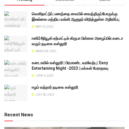
வெளிநாட்டுப் பணத்தை கையில் வைத்திருப்போருக்கு
இலங்கை மத்திய வங்கி ஆளுநர் விடுத்துள்ள அறிவிப்பு
MAY 20, 2022
ஈஸி24நியூஸ் ஏற்பாட்டில் கிருபா பிள்ளை அழைப்பில் கனடா
வரும் நடிகை கஸ்தூரி
MARCH 8, 2023
கனடாவில் கஸ்தூரி | பிரமாண்ட வரவேற்பு | Easy
Entertaining Night -2023 | மக்கள் பேராதரவு
JUNE 6, 2023
ஈழம் வந்தார் நடிகை கஸ்தூரி
JULY 28, 2023
Recent News