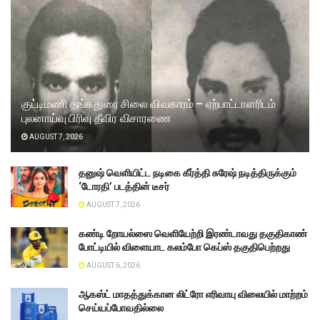
குட்டிமணி தங்கதுரை சிலை விவகாரம் – ஏற்பாட்டாளரிடம்
புலனாய்வு பிரிவு தீவிர விசாரணை
AUGUST 7, 2026
தனுஷ் வெளியிட்ட நடிகை கீர்த்தி சுரேஷ் நடித்திருக்கும்
‘டோரதி’ படத்தின் டீசர்
AUGUST 7, 2026
கண்டி றோயல்ஸை வெளியேற்றி இரண்டாவது தகுதிகாண்
போட்டியில் விளையாட கலம்போ கெப்ஸ் தகுதிபெற்றது
AUGUST 6, 2026
ஆகஸ்ட் மாதத்துக்கான லிட்ரோ எரிவாயு விலையில் மாற்றம்
செய்யப்போவதில்லை