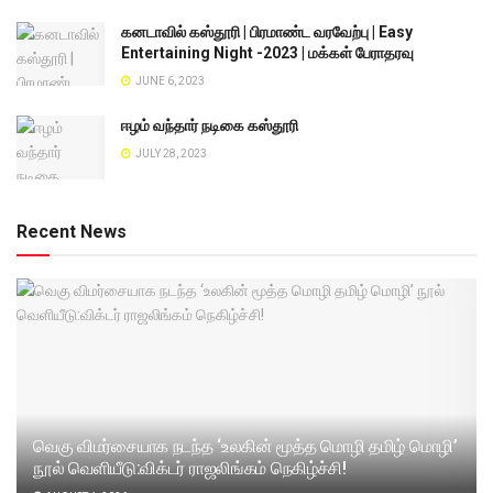
கனடாவில் கஸ்தூரி | பிரமாண்ட வரவேற்பு | Easy
Entertaining Night -2023 | மக்கள் பேராதரவு
JUNE 6, 2023
ஈழம் வந்தார் நடிகை கஸ்தூரி
JULY 28, 2023
Recent News
வெகு விமர்சையாக நடந்த ‘உலகின் மூத்த மொழி தமிழ் மொழி’
நூல் வெளியீடு:விக்டர் ராஜலிங்கம் நெகிழ்ச்சி!