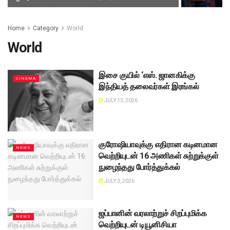
Home
Category
World
World
இசை குயில் ‘எஸ். ஜானகிக்கு
CINEMA
இந்தியத் தலைவர்கள் இரங்கல்
JULY 13, 2026
குரோஷியாவுக்கு எதிரான கடினமான
NEWS
வெற்றியுடன் 16 அணிகள் சுற்றுக்குள்
நுழைந்தது போர்த்துக்கல்
JULY 3, 2026
ஜப்பானின் வரலாற்றுச் சிறப்புமிக்க
NEWS
வெற்றியுடன் டியூனிசியா