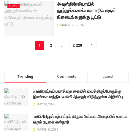
அவுஸ்திரேலியாவில்
NEWS
நூற்றுக்கணக்கான எரிபொருள்
நிலையங்களுக்கு பூட்டு
MARCH 28, 2026
1
2
…
2,228
Trending
Comments
Latest
வெளிநாட்டுப் பணத்தை கையில் வைத்திருப்போருக்கு
இலங்கை மத்திய வங்கி ஆளுநர் விடுத்துள்ள அறிவிப்பு
MAY 20, 2022
ஈஸி24நியூஸ் ஏற்பாட்டில் கிருபா பிள்ளை அழைப்பில் கனடா
வரும் நடிகை கஸ்தூரி
MARCH 8, 2023