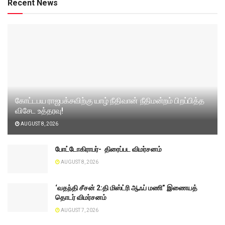
Recent News
கோட்டபய ராஜபக்சவிற்கு யாழ் நீதிவான் நீதிமன்றம் பிறப்பித்த
விசேட உத்தரவு!
AUGUST 8, 2026
போட்டோகிராபர்- ‌ திரைப்பட விமர்சனம்
AUGUST 8, 2026
‘வதந்தி சீசன் 2:தி மிஸ்ட்ரி ஆஃப் மணி” இணையத்
தொடர் விமர்சனம்
AUGUST 7, 2026