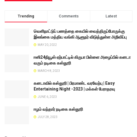
Trending
Comments
Latest
வெளிநாட்டுப் பணத்தை கையில் வைத்திருப்போருக்கு
இலங்கை மத்திய வங்கி ஆளுநர் விடுத்துள்ள அறிவிப்பு
MAY 20, 2022
ஈஸி24நியூஸ் ஏற்பாட்டில் கிருபா பிள்ளை அழைப்பில் கனடா
வரும் நடிகை கஸ்தூரி
MARCH 8, 2023
கனடாவில் கஸ்தூரி | பிரமாண்ட வரவேற்பு | Easy
Entertaining Night -2023 | மக்கள் பேராதரவு
JUNE 6, 2023
ஈழம் வந்தார் நடிகை கஸ்தூரி
JULY 28, 2023