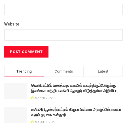
Website
Trending
Comments
Latest
வெளிநாட்டுப் பணத்தை கையில் வைத்திருப்போருக்கு
இலங்கை மத்திய வங்கி ஆளுநர் விடுத்துள்ள அறிவிப்பு
MAY 20, 2022
ஈஸி24நியூஸ் ஏற்பாட்டில் கிருபா பிள்ளை அழைப்பில் கனடா
வரும் நடிகை கஸ்தூரி
MARCH 8, 2023