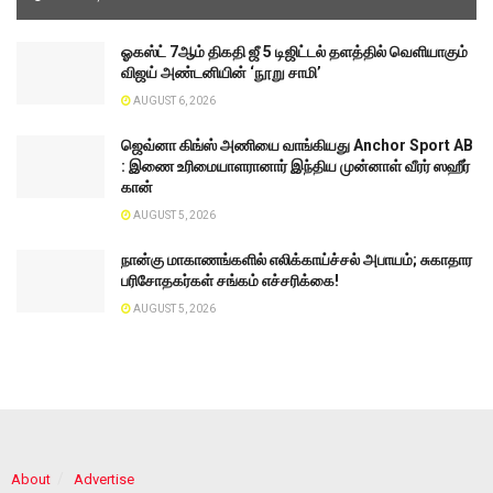
ஓகஸ்ட் 7ஆம் திகதி ஜீ 5 டிஜிட்டல் தளத்தில் வெளியாகும்
விஜய் அண்டனியின் ‘நூறு சாமி’
AUGUST 6, 2026
ஜெவ்னா கிங்ஸ் அணியை வாங்கியது Anchor Sport AB
: இணை உரிமையாளரானார் இந்திய முன்னாள் வீரர் ஸஹீர்
கான்
AUGUST 5, 2026
நான்கு மாகாணங்களில் எலிக்காய்ச்சல் அபாயம்; சுகாதார
பரிசோதகர்கள் சங்கம் எச்சரிக்கை!
AUGUST 5, 2026
About
Advertise