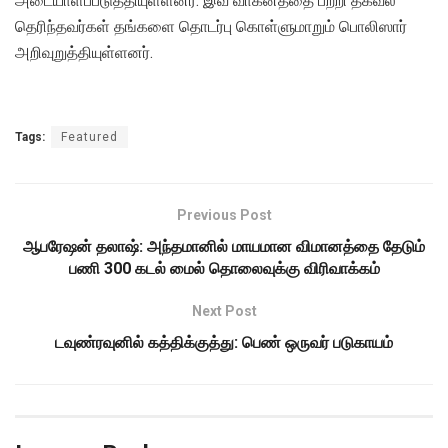
அடையாளப்படுத்தியுள்ளனர். இவ் வாகனத்தை பற்றி தகவல்
தெரிந்தவர்கள் தங்களை தொடர்பு கொள்ளுமாறும் பொலிஸார்
அறிவுறுத்தியுள்ளனர்.
Tags:
Featured
Previous Post
ஆபரேஷன் தலாஷ்: அந்தமானில் மாயமான விமானத்தை தேடும்
பணி 300 கடல் மைல் தொலைவுக்கு விரிவாக்கம்
Next Post
டவுண்ரவுனில் கத்திக்குத்து: பெண் ஒருவர் படுகாயம்