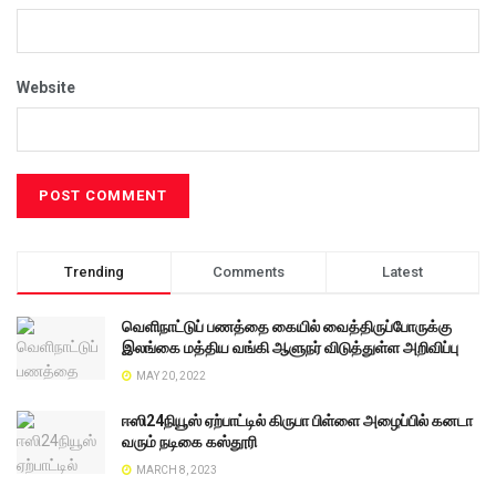
Website
Trending
Comments
Latest
வெளிநாட்டுப் பணத்தை கையில் வைத்திருப்போருக்கு
இலங்கை மத்திய வங்கி ஆளுநர் விடுத்துள்ள அறிவிப்பு
MAY 20, 2022
ஈஸி24நியூஸ் ஏற்பாட்டில் கிருபா பிள்ளை அழைப்பில் கனடா
வரும் நடிகை கஸ்தூரி
MARCH 8, 2023