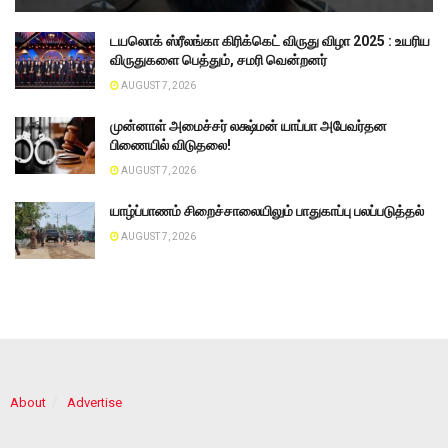
டயலொக் ஸ்ரீலங்கா கிரிக்கெட் விருது விழா 2025 : உயரிய
விருதுகளை பெத்தும், சமரி வென்றனர்
AUGUST 7, 2026
முன்னாள் அமைச்சர் லக்ஷ்மன் யாப்பா அபேவர்தன
பிணையில் விடுதலை!
AUGUST 7, 2026
யாழ்ப்பாணம் சிறைச்சாலையிலும் பாதுகாப்பு பலப்படுத்தல்
AUGUST 7, 2026
About
Advertise