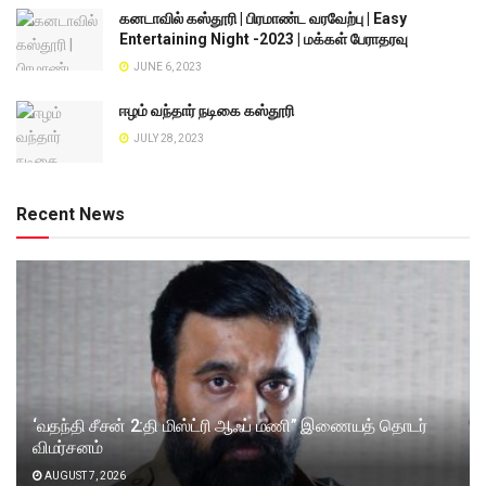
கனடாவில் கஸ்தூரி | பிரமாண்ட வரவேற்பு | Easy
Entertaining Night -2023 | மக்கள் பேராதரவு
JUNE 6, 2023
ஈழம் வந்தார் நடிகை கஸ்தூரி
JULY 28, 2023
Recent News
‘வதந்தி சீசன் 2:தி மிஸ்ட்ரி ஆஃப் மணி” இணையத் தொடர்
விமர்சனம்
AUGUST 7, 2026