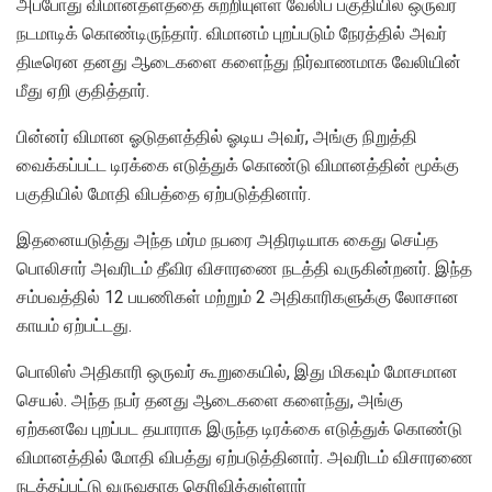
அப்போது விமானதளத்தை சுற்றியுள்ள வேலிப் பகுதியில் ஒருவர்
நடமாடிக் கொண்டிருந்தார். விமானம் புறப்படும் நேரத்தில் அவர்
திடீரென தனது ஆடைகளை களைந்து நிர்வாணமாக வேலியின்
மீது ஏறி குதித்தார்.
பின்னர் விமான ஓடுதளத்தில் ஓடிய அவர், அங்கு நிறுத்தி
வைக்கப்பட்ட டிரக்கை எடுத்துக் கொண்டு விமானத்தின் மூக்கு
பகுதியில் மோதி விபத்தை ஏற்படுத்தினார்.
இதனையடுத்து அந்த மர்ம நபரை அதிரடியாக கைது செய்த
பொலிசார் அவரிடம் தீவிர விசாரணை நடத்தி வருகின்றனர். இந்த
சம்பவத்தில் 12 பயணிகள் மற்றும் 2 அதிகாரிகளுக்கு லோசான
காயம் ஏற்பட்டது.
பொலிஸ் அதிகாரி ஒருவர் கூறுகையில், இது மிகவும் மோசமான
செயல். அந்த நபர் தனது ஆடைகளை களைந்து, அங்கு
ஏற்கனவே புறப்பட தயாராக இருந்த டிரக்கை எடுத்துக் கொண்டு
விமானத்தில் மோதி விபத்து ஏற்படுத்தினார். அவரிடம் விசாரணை
நடத்தப்பட்டு வருவதாக தெரிவித்துள்ளார்