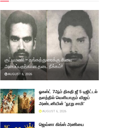
குட்டிமணி – தங்கத்துரைக்கு சிலை
அமைப்பதற்கான தடை நீக்கம்!
AUGUST 6, 2026
ஓகஸ்ட் 7ஆம் திகதி ஜீ 5 டிஜிட்டல்
தளத்தில் வெளியாகும் விஜய்
அண்டனியின் ‘நூறு சாமி’
AUGUST 6, 2026
ஜெவ்னா கிங்ஸ் அணியை