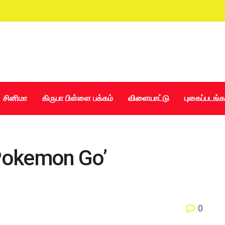
சினிமா
கிருபா பிள்ளை பக்கம்
விளையாட்டு
புகைப்படங்க
 ‘Pokemon Go’
0