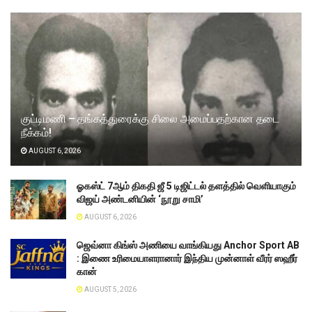
குட்டிமணி – தங்கத்துரைக்கு சிலை அமைப்பதற்கான தடை
நீக்கம்!
AUGUST 6, 2026
ஓகஸ்ட் 7ஆம் திகதி ஜீ 5 டிஜிட்டல் தளத்தில் வெளியாகும்
விஜய் அண்டனியின் ‘நூறு சாமி’
AUGUST 6, 2026
ஜெவ்னா கிங்ஸ் அணியை வாங்கியது Anchor Sport AB
: இணை உரிமையாளரானார் இந்திய முன்னாள் வீரர் ஸஹீர்
கான்
AUGUST 5, 2026