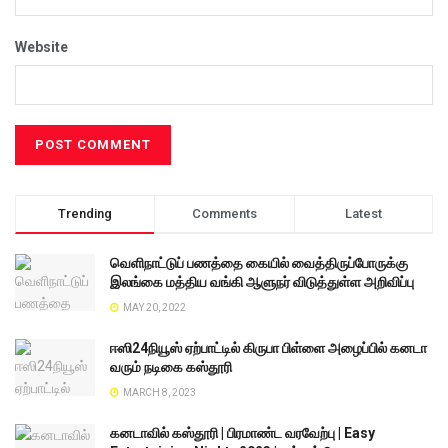
Website
Trending
Comments
Latest
வெளிநாட்டுப் பணத்தை கையில் வைத்திருப்போருக்கு
இலங்கை மத்திய வங்கி ஆளுநர் விடுத்துள்ள அறிவிப்பு
MAY 20, 2022
ஈஸி24நியூஸ் ஏற்பாட்டில் கிருபா பிள்ளை அழைப்பில் கனடா
வரும் நடிகை கஸ்தூரி
MARCH 8, 2023
கனடாவில் கஸ்தூரி | பிரமாண்ட வரவேற்பு | Easy