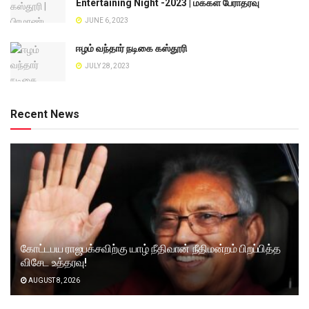
Entertaining Night -2023 | மக்கள் பேராதரவு
JUNE 6, 2023
ஈழம் வந்தார் நடிகை கஸ்தூரி
JULY 28, 2023
Recent News
கோட்டபய ராஜபக்சவிற்கு யாழ் நீதிவான் நீதிமன்றம் பிறப்பித்த
விசேட உத்தரவு!
AUGUST 8, 2026