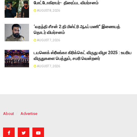
போட்டோகிராபர்- ‌ திரைப்பட விமர்சனம்
AUGUST 8, 2026
‘வதந்தி சீசன் 2:தி மிஸ்ட்ரி ஆஃப் மணி” இணையத்
தொடர் விமர்சனம்
AUGUST 7, 2026
டயலொக் ஸ்ரீலங்கா கிரிக்கெட் விருது விழா 2025 : உயரிய
விருதுகளை பெத்தும், சமரி வென்றனர்
AUGUST 7, 2026
About
Advertise