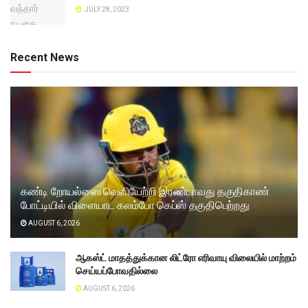
JULY 28, 2023
Recent News
கண்டி றோயல்ஸை வெளியேற்றி இரண்டாவது தகுதிகாண்
போட்டியில் விளையாட கலம்போ கெப்ஸ் தகுதிபெற்றது
AUGUST 6, 2026
ஆகஸ்ட் மாதத்துக்கான லிட்ரோ எரிவாயு விலையில் மாற்றம்
செய்யப்போவதில்லை
AUGUST 6, 2026