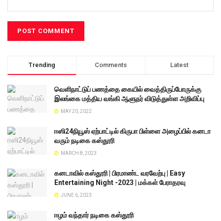
Trending
Comments
Latest
வெளிநாட்டுப் பணத்தை கையில் வைத்திருப்போருக்கு
இலங்கை மத்திய வங்கி ஆளுநர் விடுத்துள்ள அறிவிப்பு
MAY 20, 2022
ஈஸி24நியூஸ் ஏற்பாட்டில் கிருபா பிள்ளை அழைப்பில் கனடா
வரும் நடிகை கஸ்தூரி
MARCH 8, 2023
கனடாவில் கஸ்தூரி | பிரமாண்ட வரவேற்பு | Easy
Entertaining Night -2023 | மக்கள் பேராதரவு
JUNE 6, 2023
ஈழம் வந்தார் நடிகை கஸ்தூரி