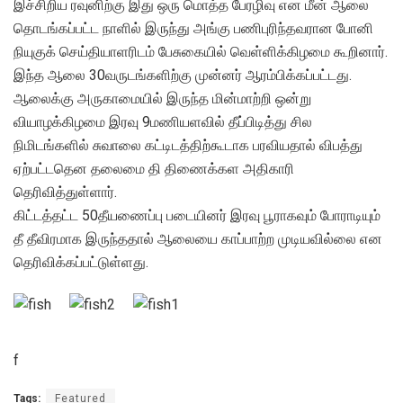
இச்சிறிய ரவுனிற்கு இது ஒரு மொத்த பேரழிவு என மீன் ஆலை
தொடங்கப்பட்ட நாளில் இருந்து அங்கு பணிபுரிந்தவரான போனி
நியுகுக் செய்தியாளரிடம் பேசுகையில் வெள்ளிக்கிழமை கூறினார்.
இந்த ஆலை 30வருடங்களிற்கு முன்னர் ஆரம்பிக்கப்பட்டது.
ஆலைக்கு அருகாமையில் இருந்த மின்மாற்றி ஒன்று
வியாழக்கிழமை இரவு 9மணியளவில் தீப்பிடித்து சில
நிமிடங்களில் சுவாலை கட்டிடத்திற்கூடாக பரவியதால் விபத்து
ஏற்பட்டதென தலைமை தி திணைக்கள அதிகாரி
தெரிவித்துள்ளார்.
கிட்டத்தட்ட 50தீயணைப்பு படையினர் இரவு பூராகவும் போராடியும்
தீ தீவிரமாக இருந்ததால் ஆலையை காப்பாற்ற முடியவில்லை என
தெரிவிக்கப்பட்டுள்ளது.
f
Tags:
Featured