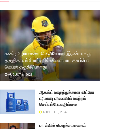
கண்டி றோயல்ஸை வெளியேற்றி இரண்டாவது
தகுதிகாண் போட்டியில் விளையாட கலம்போ
கெப்ஸ் தகுதிபெற்றது
AUGUST 6, 2026
ஆகஸ்ட் மாதத்துக்கான லிட்ரோ
எரிவாயு விலையில் மாற்றம்
செய்யப்போவதில்லை
AUGUST 6, 2026
வடக்கில் சிறைச்சாலைகள்