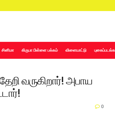
சினிமா
கிருபா பிள்ளை பக்கம்
விளையாட்டு
புகைப்படங்க
தேறி வருகிறார்! அபாய
டார்!
0