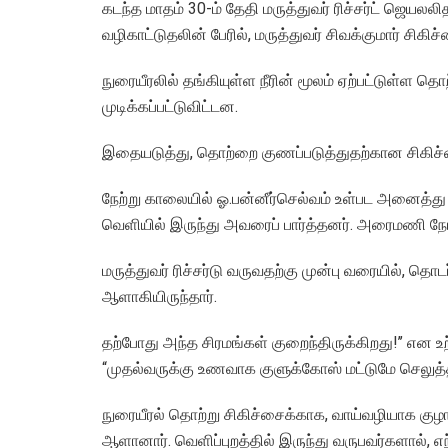
கடந்த மாதம் 30-ம் தேதி மருத்துவர் ரிச்சர்ட் ஜெயலலி
வழிகாட்டுதலின் பேரில், மருத்துவர் சிவக்குமார் சிக
நுரையீரலில் தங்கியுள்ள நீரின் மூலம் ஏற்பட்டுள
முடிக்கப்பட்டுவிட்டன.
இதையடுத்து, தொற்றை குணப்படுத்துதற்கான சிகிச
நேற்று காலையில் ஓ.பன்னீர்செல்வம் உள்பட அனைத்து அ
வெளியில் இருந்து அவரைப் பார்த்தனர். அரைமணி நேரத்
மருத்துவர் ரிச்சர்டு வருவதற்கு முன்பு வரையில், தொட
ஆளாகியிருந்தார்.
தற்போது அந்த சிரமங்கள் குறைந்திருக்கிறது!’’ என உ
“முதல்வருக்கு உணவாக குளுக்கோஸ் மட்டுமே செலுத்த
நுரையீரல் தொற்று சிகிச்சைக்காக, வாய்வழியாக குழாய
ஆளானார். வெளிப்புறத்தில் இருந்து வருபவர்களால், எ