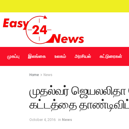
முகப்பு
இலங்கை
உலகம்
அரசியல்
கட்டுரைகள்
Home
News
முதல்வர் ஜெயலலிதா 
கட்டத்தை தாண்டிவிட்
October 4, 2016
in
News