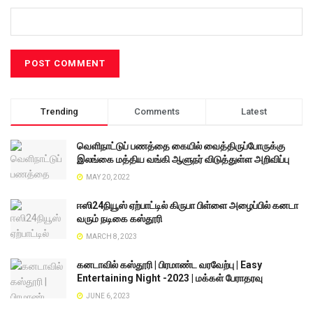
Trending
Comments
Latest
வெளிநாட்டுப் பணத்தை கையில் வைத்திருப்போருக்கு
இலங்கை மத்திய வங்கி ஆளுநர் விடுத்துள்ள அறிவிப்பு
MAY 20, 2022
ஈஸி24நியூஸ் ஏற்பாட்டில் கிருபா பிள்ளை அழைப்பில் கனடா
வரும் நடிகை கஸ்தூரி
MARCH 8, 2023
கனடாவில் கஸ்தூரி | பிரமாண்ட வரவேற்பு | Easy
Entertaining Night -2023 | மக்கள் பேராதரவு
JUNE 6, 2023