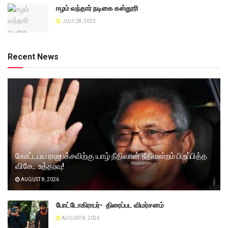
ஈழம் வந்தார் நடிகை கஸ்தூரி
JULY 28, 2023
Recent News
கோட்டபய ராஜபக்சவிற்கு யாழ் நீதிவான் நீதிமன்றம் பிறப்பித்த
விசேட உத்தரவு!
AUGUST 8, 2026
போட்டோகிராபர்- ‌ திரைப்பட விமர்சனம்
AUGUST 8, 2026