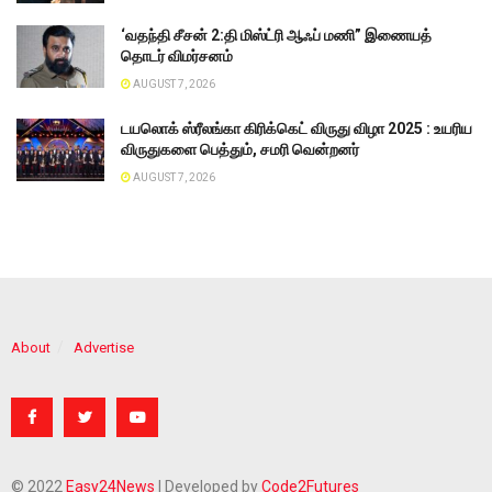
‘வதந்தி சீசன் 2:தி மிஸ்ட்ரி ஆஃப் மணி” இணையத்
தொடர் விமர்சனம்
AUGUST 7, 2026
டயலொக் ஸ்ரீலங்கா கிரிக்கெட் விருது விழா 2025 : உயரிய
விருதுகளை பெத்தும், சமரி வென்றனர்
AUGUST 7, 2026
About
Advertise
© 2022
Easy24News
| Developed by
Code2Futures