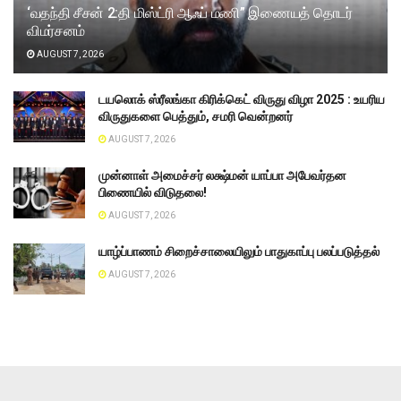
‘வதந்தி சீசன் 2:தி மிஸ்ட்ரி ஆஃப் மணி” இணையத் தொடர்
விமர்சனம்
AUGUST 7, 2026
டயலொக் ஸ்ரீலங்கா கிரிக்கெட் விருது விழா 2025 : உயரிய
விருதுகளை பெத்தும், சமரி வென்றனர்
AUGUST 7, 2026
முன்னாள் அமைச்சர் லக்ஷ்மன் யாப்பா அபேவர்தன
பிணையில் விடுதலை!
AUGUST 7, 2026
யாழ்ப்பாணம் சிறைச்சாலையிலும் பாதுகாப்பு பலப்படுத்தல்
AUGUST 7, 2026