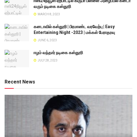
ஈஸி24நியூஸ் ஏற்பாட்டில் கிருபா பிள்ளை அழைப்பில் கனடா
வரும் நடிகை கஸ்தூரி
MARCH 8, 2023
கனடாவில் கஸ்தூரி | பிரமாண்ட வரவேற்பு | Easy
Entertaining Night -2023 | மக்கள் பேராதரவு
JUNE 6, 2023
ஈழம் வந்தார் நடிகை கஸ்தூரி
JULY 28, 2023
Recent News