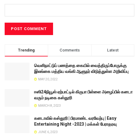
Trending
Comments
Latest
வெளிநாட்டுப் பணத்தை கையில் வைத்திருப்போருக்கு
இலங்கை மத்திய வங்கி ஆளுநர் விடுத்துள்ள அறிவிப்பு
MAY 20, 2022
ஈஸி24நியூஸ் ஏற்பாட்டில் கிருபா பிள்ளை அழைப்பில் கனடா
வரும் நடிகை கஸ்தூரி
MARCH 8, 2023
கனடாவில் கஸ்தூரி | பிரமாண்ட வரவேற்பு | Easy
Entertaining Night -2023 | மக்கள் பேராதரவு
JUNE 6, 2023