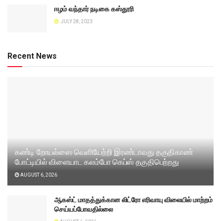
ஈழம் வந்தார் நடிகை கஸ்தூரி
JULY 28, 2023
Recent News
கண்டி றோயல்ஸை வெளியேற்றி இரண்டாவது தகுதிகாண்
போட்டியில் விளையாட கலம்போ கெப்ஸ் தகுதிபெற்றது
AUGUST 6, 2026
ஆகஸ்ட் மாதத்துக்கான லிட்ரோ எரிவாயு விலையில் மாற்றம்
செய்யப்போவதில்லை