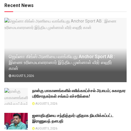
Recent News
ஜெவ்னா கிங்ஸ் அணியை வாங்கியது Anchor Sport AB :
இணை உரிமையாளரானார் இந்திய முன்னாள் வீரர் ஸஹீர்
கான்
AUGUST 5, 2026
நான்கு மாகாணங்களில் எலிக்காய்ச்சல் அபாயம்; சுகாதார
பரிசோதகர்கள் சங்கம் எச்சரிக்கை!
AUGUST 5, 2026
ஜனாதிபதியை சந்தித்தார் புதிதாக நியமிக்கப்பட்ட
இராணுவத் தளபதி
AUGUST 5, 2026