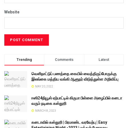
Website
Trending
Comments
Latest
வெளிநாட்டுப் பணத்தை கையில் வைத்திருப்போருக்கு
இலங்கை மத்திய வங்கி ஆளுநர் விடுத்துள்ள அறிவிப்பு
MAY 20, 2022
ஈஸி24நியூஸ் ஏற்பாட்டில் கிருபா பிள்ளை அழைப்பில் கனடா
வரும் நடிகை கஸ்தூரி
MARCH 8, 2023
கனடாவில் கஸ்தூரி | பிரமாண்ட வரவேற்பு | Easy
Entertaining Night -2023 | மக்கள் பேராதரவு