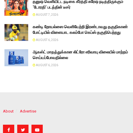
தனுஷ் வெளியிட்ட நடிகை கீர்த்தி சுரேஷ் நடித்திருக்கும்
‘டோரதி’ படத்தின் டீசர்
AUGUST 7, 2026
கண்டி றோயல்ஸை வெளியேற்றி இரண்டாவது தகுதிகாண்
போட்டியில் விளையாட கலம்போ கெப்ஸ் தகுதிபெற்றது
AUGUST 6, 2026
ஆகஸ்ட் மாதத்துக்கான லிட்ரோ எரிவாயு விலையில் மாற்றம்
செய்யப்போவதில்லை
AUGUST 6, 2026
About
Advertise