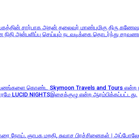
தின் சார்பாக அதன் தலைவர் மாண்புமிகு திரு கணேஷன்
 நிதி அன்பளிப்பு செய்யும் நடவடிக்கை தொடர்ந்து சர
றுவனங்களை கொண்ட Skymoon Travels and Tours என்ற ந
மே LUCID NIGHTSஇசைக்குழு என்ற ஆரம்பிக்கப்பட்டது.
க்கரை நோய், ஞாபக மறதி, சுவாச பிரச்சினைகள் | அப்போலோ