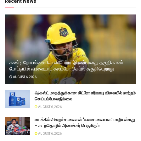
Recent News
கண்டி றோயல்ஸை வெளியேற்றி இரண்டாவது தகுதிகாண்
போட்டியில் விளையாட கலம்போ கெப்ஸ் தகுதிபெற்றது
AUGUST 6, 2026
ஆகஸ்ட் மாதத்துக்கான லிட்ரோ எரிவாயு விலையில் மாற்றம்
செய்யப்போவதில்லை
AUGUST 6, 2026
வடக்கில் சிறைச்சாலைகள் ‘கலாசாலையாக’ மாறியுள்ளது
– கடற்தொழில் அமைச்சர் பெருமிதம்
AUGUST 6, 2026