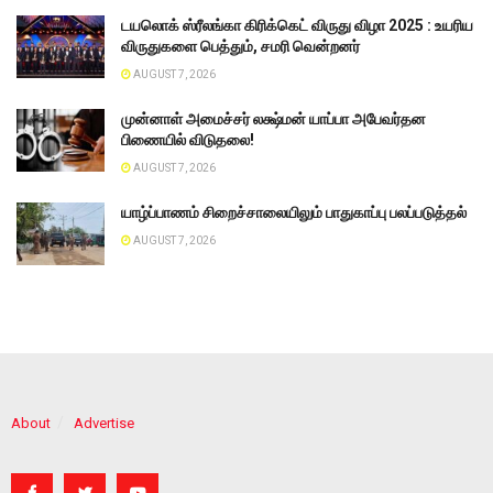
டயலொக் ஸ்ரீலங்கா கிரிக்கெட் விருது விழா 2025 : உயரிய
விருதுகளை பெத்தும், சமரி வென்றனர்
AUGUST 7, 2026
முன்னாள் அமைச்சர் லக்ஷ்மன் யாப்பா அபேவர்தன
பிணையில் விடுதலை!
AUGUST 7, 2026
யாழ்ப்பாணம் சிறைச்சாலையிலும் பாதுகாப்பு பலப்படுத்தல்
AUGUST 7, 2026
About
Advertise