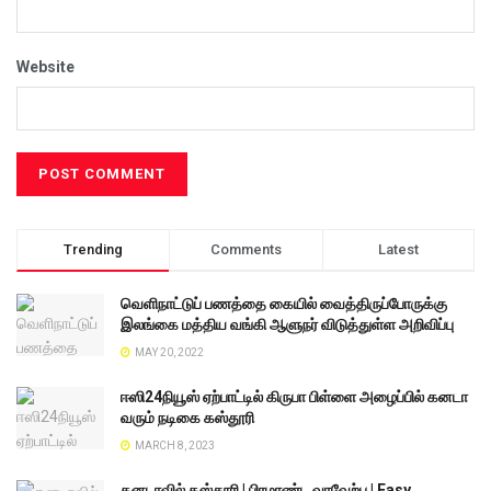
Website
Trending
Comments
Latest
வெளிநாட்டுப் பணத்தை கையில் வைத்திருப்போருக்கு
இலங்கை மத்திய வங்கி ஆளுநர் விடுத்துள்ள அறிவிப்பு
MAY 20, 2022
ஈஸி24நியூஸ் ஏற்பாட்டில் கிருபா பிள்ளை அழைப்பில் கனடா
வரும் நடிகை கஸ்தூரி
MARCH 8, 2023
கனடாவில் கஸ்தூரி | பிரமாண்ட வரவேற்பு | Easy