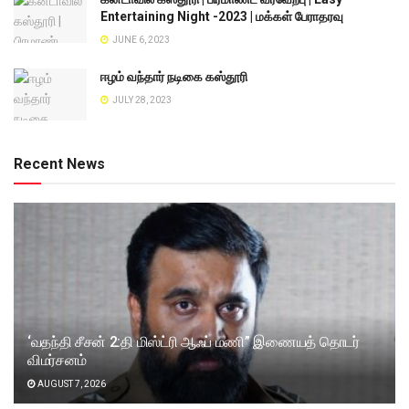
Entertaining Night -2023 | மக்கள் பேராதரவு
JUNE 6, 2023
ஈழம் வந்தார் நடிகை கஸ்தூரி
JULY 28, 2023
Recent News
‘வதந்தி சீசன் 2:தி மிஸ்ட்ரி ஆஃப் மணி” இணையத் தொடர்
விமர்சனம்
AUGUST 7, 2026