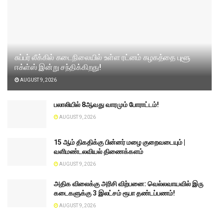
சுப்பர் லீக்கில் கடைநிலையில் உள்ள ரட்னம் கழகத்தை புளூ
ஈக்ள்ஸ் இன்று சந்திக்கிறது!
AUGUST 9, 2026
பலாலியில் 8ஆவது வாரமும் போராட்டம்!
AUGUST 9, 2026
15 ஆம் திகதிக்கு பின்னர் மழை குறைவடையும் |
வளிமண்டலவியல் திணைக்களம்
AUGUST 9, 2026
அதிக விலைக்கு அரிசி விற்பனை: வெல்லவாயவில் இரு
கடைகளுக்கு 3 இலட்சம் ரூபா தண்டப்பணம்!
AUGUST 9, 2026