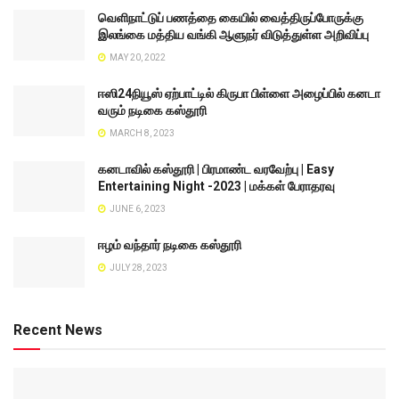
வெளிநாட்டுப் பணத்தை கையில் வைத்திருப்போருக்கு
இலங்கை மத்திய வங்கி ஆளுநர் விடுத்துள்ள அறிவிப்பு
MAY 20, 2022
ஈஸி24நியூஸ் ஏற்பாட்டில் கிருபா பிள்ளை அழைப்பில் கனடா
வரும் நடிகை கஸ்தூரி
MARCH 8, 2023
கனடாவில் கஸ்தூரி | பிரமாண்ட வரவேற்பு | Easy
Entertaining Night -2023 | மக்கள் பேராதரவு
JUNE 6, 2023
ஈழம் வந்தார் நடிகை கஸ்தூரி
JULY 28, 2023
Recent News