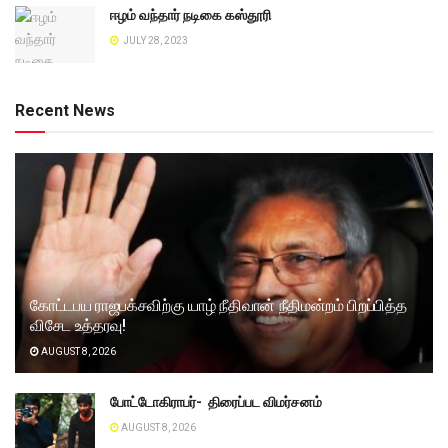
ஈழம் வந்தார் நடிகை கஸ்தூரி
JULY 28, 2023
Recent News
கோட்டபய ராஜபக்சவிற்கு யாழ் நீதிவான் நீதிமன்றம் பிறப்பித்த
விசேட உத்தரவு!
AUGUST 8, 2026
போட்டோகிராபர்- ‌ திரைப்பட விமர்சனம்
AUGUST 8, 2026