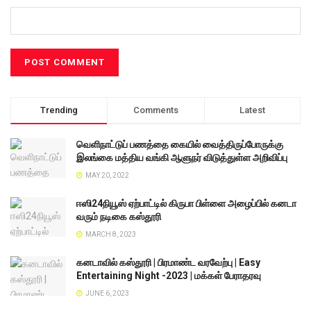
Trending
Comments
Latest
வெளிநாட்டுப் பணத்தை கையில் வைத்திருப்போருக்கு
இலங்கை மத்திய வங்கி ஆளுநர் விடுத்துள்ள அறிவிப்பு
MAY 20, 2022
ஈஸி24நியூஸ் ஏற்பாட்டில் கிருபா பிள்ளை அழைப்பில் கனடா
வரும் நடிகை கஸ்தூரி
MARCH 8, 2023
கனடாவில் கஸ்தூரி | பிரமாண்ட வரவேற்பு | Easy
Entertaining Night -2023 | மக்கள் பேராதரவு
JUNE 6, 2023