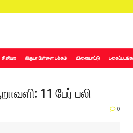
சினிமா
கிருபா பிள்ளை பக்கம்
விளையாட்டு
புகைப்படங்க
ாவளி: 11 பேர் பலி
0