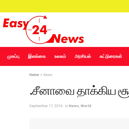
முகப்பு
இலங்கை
உலகம்
அரசியல்
கட்டுரைகள்
Home
News
.சீனாவை தாக்கிய சூற
September 17, 2016
in
News
,
World