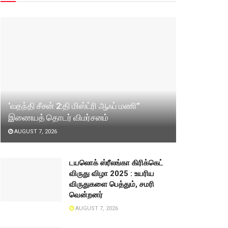
‘வதந்தி சீசன் 2:தி மிஸ்ட்ரி ஆஃப் மணி”
இணையத் தொடர் விமர்சனம்
AUGUST 7, 2026
டயலொக் ஸ்ரீலங்கா கிரிக்கெட்
விருது விழா 2025 : உயரிய
விருதுகளை பெத்தும், சமரி
வென்றனர்
AUGUST 7, 2026