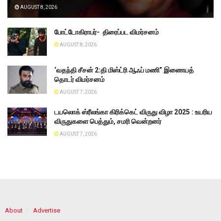
AUGUST 8, 2026
போட்டோகிராபர்- ‌ திரைப்பட விமர்சனம்
AUGUST 8, 2026
‘வதந்தி சீசன் 2:தி மிஸ்ட்ரி ஆஃப் மணி” இணையத்
தொடர் விமர்சனம்
AUGUST 7, 2026
டயலொக் ஸ்ரீலங்கா கிரிக்கெட் விருது விழா 2025 : உயரிய
விருதுகளை பெத்தும், சமரி வென்றனர்
AUGUST 7, 2026
About
Advertise