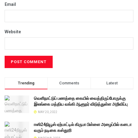
Email
Website
Trending
Comments
Latest
வெளிநாட்டுப் பணத்தை கையில் வைத்திருப்போருக்கு
இலங்கை மத்திய வங்கி ஆளுநர் விடுத்துள்ள அறிவிப்பு
MAY 20, 2022
ஈஸி24நியூஸ் ஏற்பாட்டில் கிருபா பிள்ளை அழைப்பில் கனடா
வரும் நடிகை கஸ்தூரி