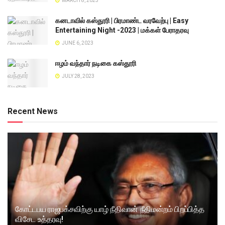
MARCH 8, 2023
கனடாவில் கஸ்தூரி | பிரமாண்ட வரவேற்பு | Easy
Entertaining Night -2023 | மக்கள் பேராதரவு
JUNE 6, 2023
ஈழம் வந்தார் நடிகை கஸ்தூரி
JULY 28, 2023
Recent News
கோட்டபய ராஜபக்சவிற்கு யாழ் நீதிவான் நீதிமன்றம் பிறப்பித்த
விசேட உத்தரவு!