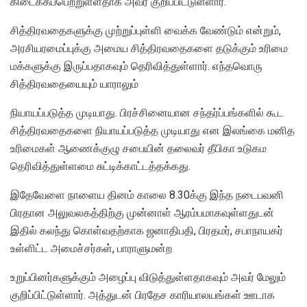
கிடைக்கப்பெற்றுள்ளதாக அவர் குறிப்பிட்டுள்ளார்.
சித்திரவதைகளுக்கு முற்றுப்புள்ளி வைக்க வேண்டும் என்றும்,
அரசியரமைப்புக்கு அமைய சித்திரவதைகளை தடுக்கும் உரிமை
மக்களுக்கு இருப்பதாகவும் தெரிவித்துள்ளார். எந்தவொரு
சித்திரவதையையும் யாராலும்
நியாயப்படுத்த முடியாது. பிரச்சினையான சந்தர்ப்பங்களில் கூட
சித்திரவதைகளை நியாயப்படுத்த முடியாது என இலங்கை மனித
உரிமைகள் ஆணைக்குழு சபையின் தலைவர் தீபிகா உடுகம
தெரிவித்துள்ளமை சுட்டிக்காட்டத்தக்கது.
இதேவேளை நாளைய தினம் காலை 8.30க்கு இந்த நடைபவனி
பிரதான அலுவலகத்திற்கு முன்னாள் ஆரம்பமாகவுள்ளதுடன்
இதில் கலந்து கொள்வதற்காக ஜனாதிபதி, பிரதமர், சபாநாயகர்
உள்ளிட்ட அமைச்சர்கள், பாராளுமன்ற
உறுப்பினர்களுக்கும் அழைப்பு விடுத்துள்ளதாகவும் அவர் மேலும்
குறிப்பிட்டுள்ளார். அத்துடன் பிரதேச காரியாலயங்கள் ஊடாக