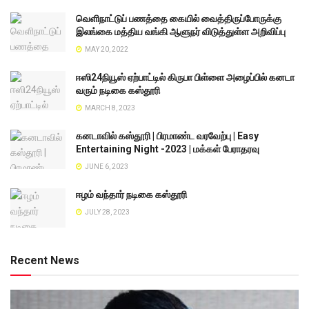
வெளிநாட்டுப் பணத்தை கையில் வைத்திருப்போருக்கு
இலங்கை மத்திய வங்கி ஆளுநர் விடுத்துள்ள அறிவிப்பு
MAY 20, 2022
ஈஸி24நியூஸ் ஏற்பாட்டில் கிருபா பிள்ளை அழைப்பில் கனடா
வரும் நடிகை கஸ்தூரி
MARCH 8, 2023
கனடாவில் கஸ்தூரி | பிரமாண்ட வரவேற்பு | Easy
Entertaining Night -2023 | மக்கள் பேராதரவு
JUNE 6, 2023
ஈழம் வந்தார் நடிகை கஸ்தூரி
JULY 28, 2023
Recent News