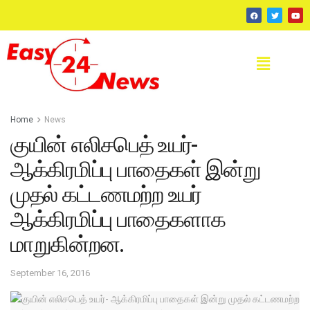
Home
News
குயின் எலிசபெத் உயர்-
ஆக்கிரமிப்பு பாதைகள் இன்று
முதல் கட்டணமற்ற உயர்
ஆக்கிரமிப்பு பாதைகளாக
மாறுகின்றன.
September 16, 2016