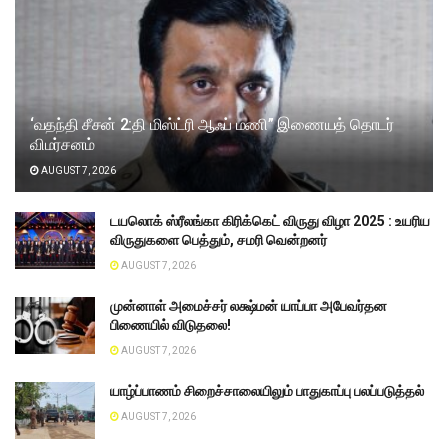
‘வதந்தி சீசன் 2:தி மிஸ்ட்ரி ஆஃப் மணி” இணையத் தொடர்
விமர்சனம்
AUGUST 7, 2026
டயலொக் ஸ்ரீலங்கா கிரிக்கெட் விருது விழா 2025 : உயரிய
விருதுகளை பெத்தும், சமரி வென்றனர்
AUGUST 7, 2026
முன்னாள் அமைச்சர் லக்ஷ்மன் யாப்பா அபேவர்தன
பிணையில் விடுதலை!
AUGUST 7, 2026
யாழ்ப்பாணம் சிறைச்சாலையிலும் பாதுகாப்பு பலப்படுத்தல்
AUGUST 7, 2026