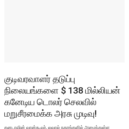
குடிவரவாளர் தடுப்பு
நிலையங்களை $ 138 மில்லியன்
கனேடிய டொலர் செலவில்
மறுசீரமைக்க அரசு முடிவு!
கனடாவின் வான்கூவர், லவால் நகரங்களில் அமைந்துள்ள