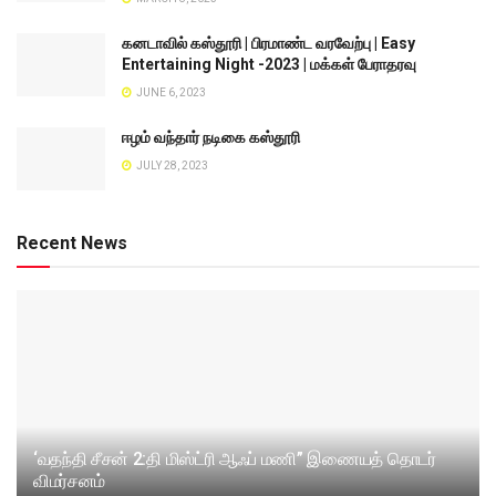
கனடாவில் கஸ்தூரி | பிரமாண்ட வரவேற்பு | Easy
Entertaining Night -2023 | மக்கள் பேராதரவு
JUNE 6, 2023
ஈழம் வந்தார் நடிகை கஸ்தூரி
JULY 28, 2023
Recent News
‘வதந்தி சீசன் 2:தி மிஸ்ட்ரி ஆஃப் மணி” இணையத் தொடர்
விமர்சனம்