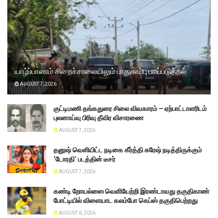
யாழ்ப்பாணம் சிறைச்சாலையிலும் பாதுகாப்பு பலப்படுத்தல்
AUGUST 7, 2026
குட்டிமணி தங்கதுரை சிலை விவகாரம் – ஏற்பாட்டாளரிடம்
புலனாய்வு பிரிவு தீவிர விசாரணை
AUGUST 7, 2026
தனுஷ் வெளியிட்ட நடிகை கீர்த்தி சுரேஷ் நடித்திருக்கும்
‘டோரதி’ படத்தின் டீசர்
AUGUST 7, 2026
கண்டி றோயல்ஸை வெளியேற்றி இரண்டாவது தகுதிகாண்
போட்டியில் விளையாட கலம்போ கெப்ஸ் தகுதிபெற்றது
AUGUST 6, 2026