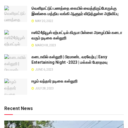
வெளிநாட்டுப் பணத்தை கையில் வைத்திருப்போருக்கு
இலங்கை மத்திய வங்கி ஆளுநர் விடுத்துள்ள அறிவிப்பு
MAY 20, 2022
ஈஸி24நியூஸ் ஏற்பாட்டில் கிருபா பிள்ளை அழைப்பில் கனடா
வரும் நடிகை கஸ்தூரி
MARCH 8, 2023
கனடாவில் கஸ்தூரி | பிரமாண்ட வரவேற்பு | Easy
Entertaining Night -2023 | மக்கள் பேராதரவு
JUNE 6, 2023
ஈழம் வந்தார் நடிகை கஸ்தூரி
JULY 28, 2023
Recent News