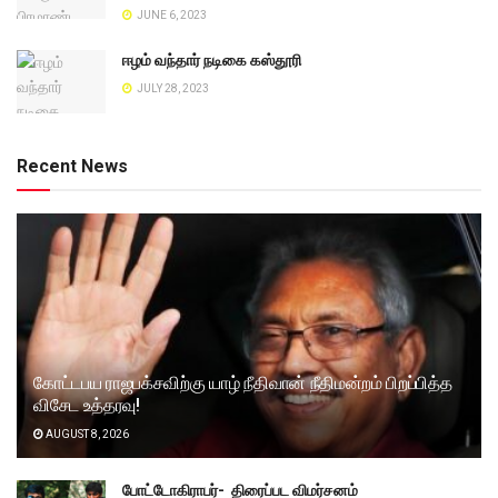
JUNE 6, 2023
ஈழம் வந்தார் நடிகை கஸ்தூரி
JULY 28, 2023
Recent News
கோட்டபய ராஜபக்சவிற்கு யாழ் நீதிவான் நீதிமன்றம் பிறப்பித்த
விசேட உத்தரவு!
AUGUST 8, 2026
போட்டோகிராபர்- ‌ திரைப்பட விமர்சனம்