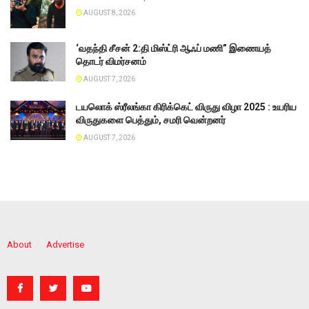
AUGUST 8, 2026
‘வதந்தி சீசன் 2:தி மிஸ்ட்ரி ஆஃப் மணி” இணையத்
தொடர் விமர்சனம்
AUGUST 7, 2026
டயலொக் ஸ்ரீலங்கா கிரிக்கெட் விருது விழா 2025 : உயரிய
விருதுகளை பெத்தும், சமரி வென்றனர்
AUGUST 7, 2026
About
Advertise