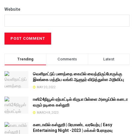
Website
Trending
Comments
Latest
வெளிநாட்டுப் பணத்தை கையில் வைத்திருப்போருக்கு
இலங்கை மத்திய வங்கி ஆளுநர் விடுத்துள்ள அறிவிப்பு
MAY 20, 2022
ஈஸி24நியூஸ் ஏற்பாட்டில் கிருபா பிள்ளை அழைப்பில் கனடா
வரும் நடிகை கஸ்தூரி
MARCH 8, 2023
கனடாவில் கஸ்தூரி | பிரமாண்ட வரவேற்பு | Easy
Entertaining Night -2023 | மக்கள் பேராதரவு