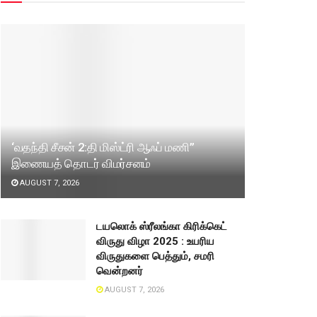
‘வதந்தி சீசன் 2:தி மிஸ்ட்ரி ஆஃப் மணி”
இணையத் தொடர் விமர்சனம்
AUGUST 7, 2026
டயலொக் ஸ்ரீலங்கா கிரிக்கெட்
விருது விழா 2025 : உயரிய
விருதுகளை பெத்தும், சமரி
வென்றனர்
AUGUST 7, 2026