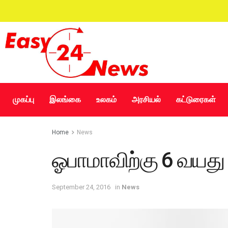
முகப்பு
இலங்கை
உலகம்
அரசியல்
கட்டுரைகள்
Home
News
ஓபாமாவிற்கு 6 வயது 
September 24, 2016
in
News