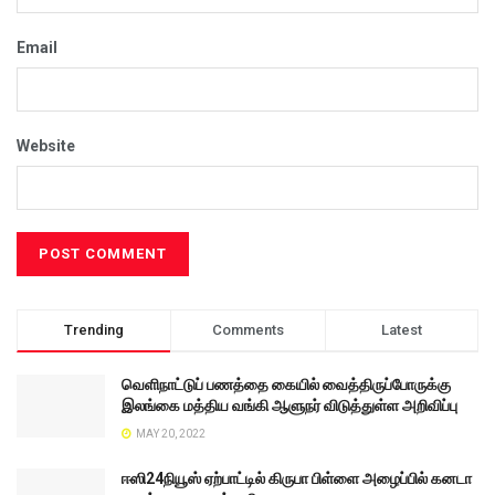
Email
Website
Trending
Comments
Latest
வெளிநாட்டுப் பணத்தை கையில் வைத்திருப்போருக்கு
இலங்கை மத்திய வங்கி ஆளுநர் விடுத்துள்ள அறிவிப்பு
MAY 20, 2022
ஈஸி24நியூஸ் ஏற்பாட்டில் கிருபா பிள்ளை அழைப்பில் கனடா