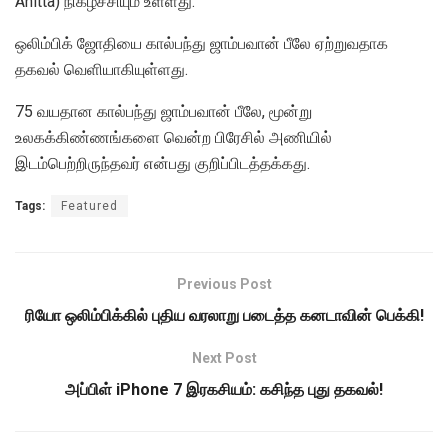
Anitta) நிகழ்ச்சியும் உள்ளது.
ஒலிம்பிக் ஜோதியை கால்பந்து ஜாம்பவான் பீலே ஏற்றுவதாக
தகவல் வெளியாகியுள்ளது.
75 வயதான கால்பந்து ஜாம்பவான் பீலே, மூன்று
உலகக்கிண்ணங்களை வென்ற பிரேசில் அணியில்
இடம்பெற்றிருந்தவர் என்பது குறிப்பிடத்தக்கது.
Tags:
Featured
Previous Post
ரியோ ஒலிம்பிக்கில் புதிய வரலாறு படைத்த கனடாவின் பெக்கி!
Next Post
அப்பிள் iPhone 7 இரகசியம்: கசிந்த புது தகவல்!