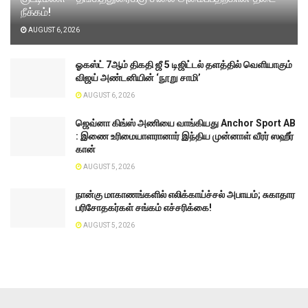
நீக்கம்!
AUGUST 6, 2026
ஓகஸ்ட் 7ஆம் திகதி ஜீ 5 டிஜிட்டல் தளத்தில் வெளியாகும்
விஜய் அண்டனியின் ‘நூறு சாமி’
AUGUST 6, 2026
ஜெவ்னா கிங்ஸ் அணியை வாங்கியது Anchor Sport AB
: இணை உரிமையாளரானார் இந்திய முன்னாள் வீரர் ஸஹீர்
கான்
AUGUST 5, 2026
நான்கு மாகாணங்களில் எலிக்காய்ச்சல் அபாயம்; சுகாதார
பரிசோதகர்கள் சங்கம் எச்சரிக்கை!
AUGUST 5, 2026